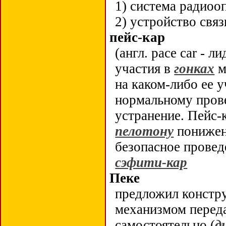
1) система радиоо
2) устройство связ
пейс-кар
(англ. pace car -
участия в
гонках
м
на каком-либо ее 
нормальному про
устранение. Пейс-
пелотону
пониженн
безопасное провед
сэфити-кар
Пеке
предложил констру
механизмом перед
самостоятельно (
д