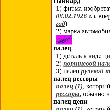
Паккард
1) фирма-изобрет
08.02.1926 г.
), вп
год
)
2) марка автомоби
палец
1) деталь в виде 
2)
поршневой пал
3) палец
рулевой 
палец рессоры
палец (1)
, которы
рессоры
, обычно 
палец цепи
палец (1)
, которы