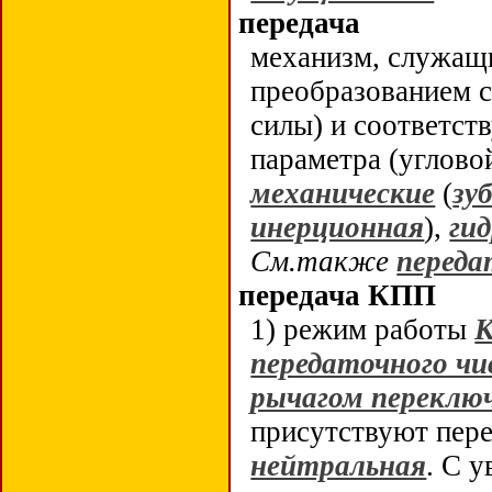
передача
механизм, служащи
преобразованием с
силы) и соответс
параметра (углово
механические
(
зу
инерционная
),
ги
См.также
переда
передача КПП
1) режим работы
передаточного чи
рычагом переключ
присутствуют перед
нейтральная
. С 