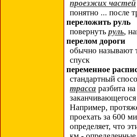
проезжих частей
понятно ... после т
переложить руль
повернуть
руль
, н
перелом дороги
обычно называют 
спуск
переменное распи
стандартный спос
трасса
разбита на
заканчивающегос
Например, протяже
проехать за 600 ми
определяет, что эт
км - определенные