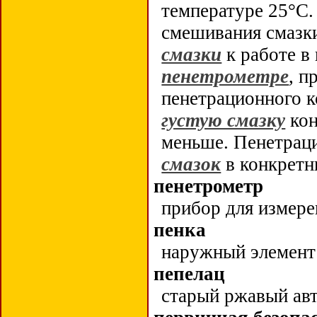
температуре 25°C.
смешивания смазки
смазки
к работе в
пенетрометре
, п
пенетрационного к
густую смазку
кон
меньше. Пенетрац
смазок
в конкретн
пенетрометр
прибор для измер
пенка
наружный элемент
пепелац
старый ржавый авт