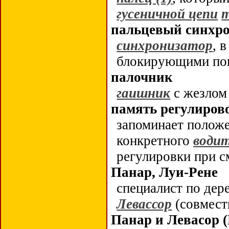
гусеничной цепи
пальцевый синхро
синхронизатор
, 
блокирующими по
палочник
гаишник
с жезлом
память регулиров
запоминает полож
конкретного
води
регулировки при 
Панар, Луи-Рене
специалист по дер
Левассор
(совмест
Панар и Левасор (