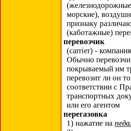
(железнодорожные 
морские), воздушн
признаку различа
(каботажные) пере
перевозчик
(
c
arrier) - компан
Обычно перевозчик
покрываемый им тр
перевозит ли он 
соответствии с П
транспортных док
или его агентом
перегазовка
1) нажатие на
педа