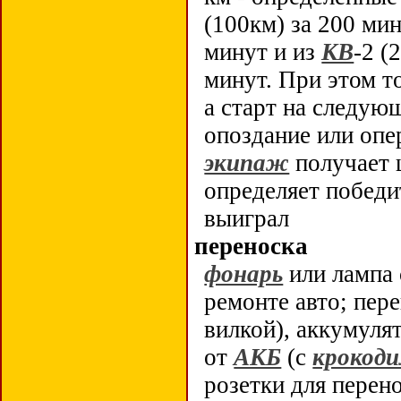
(100км) за 200 мин
минут и из
КВ
-2 (
минут. При этом т
а старт на следующ
опоздание или опе
экипаж
получает 
определяет победи
выиграл
переноска
фонарь
или лампа 
ремонте авто; пер
вилкой), аккумуля
от
АКБ
(с
крокод
розетки для перено