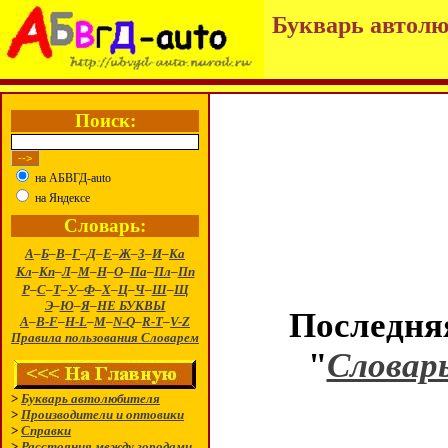
Букварь автолю
Поиск:
на АБВГД-auto
на Яндексе
Словарь:
А
–
Б
–
В
–
Г
–
Д
–
Е
–
Ж
–
З
–
И
–
Ка
Кл
–
Кп
–
Л
–
М
–
Н
–
О
–
Па
–
Пл
–
Пп
Р
–
С
–
Т
–
У
–
Ф
–
Х
–
Ц
–
Ч
–
Ш
–
Щ
Э
–
Ю
–
Я
–
НЕ БУКВЫ
Последняя
A
–
B-F
–
H-L
–
M
–
N-Q
–
R-T
–
V-Z
Правила пользования Словарем
"
Словар
>
Букварь автолюбителя
>
Производители и оптовики
>
Справки
>
Расстояния между городами