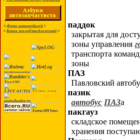
паддок
<
Фото автомобилей
>
<
Книга жалоб/предложений
>
закрытая для дост
зоны управления
г
транспорта коман
зоны
ПАЗ
Павловский автоб
пазик
автобус
ПАЗ
а
пакгауз
складское помещен
хранения поступ