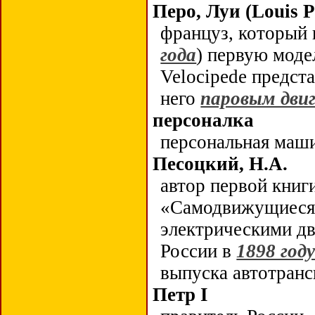
Перо, Луи (Louis P
француз, который 
года
) первую мод
Velocipede предст
него
паровым дви
персоналка
персональная маши
Песоцкий, Н.А.
автор первой книг
«Самодвижущиеся 
электрическими дв
России в
1898 год
выпуска автотран
Петр
I