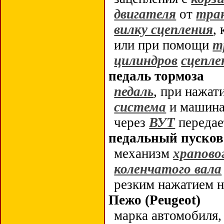
двигателя
от
тра
вилку сцепления
,
или при помощи
т
цилиндров
сцепле
педаль тормоза
педаль
, при нажат
система
и машина 
через
ВУТ
передае
педальный пусков
механизм
храпово
коленчатого вала
резким нажатием 
Пежо (Peugeot)
марка автомобиля,