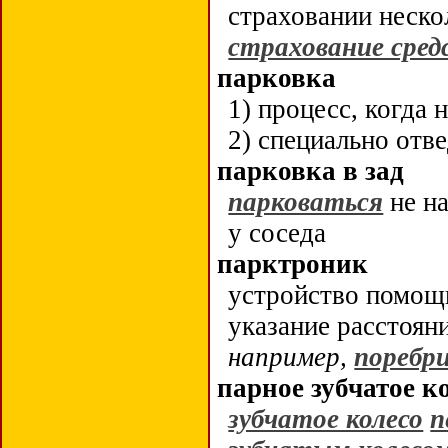
страховании неско
страхование сре
парковка
1) процесс, когда
2) специально отв
парковка в зад
парковаться
не на
у соседа
парктроник
устройство помощ
указание расстоян
например,
поребр
парное зубчатое к
зубчатое колесо
п