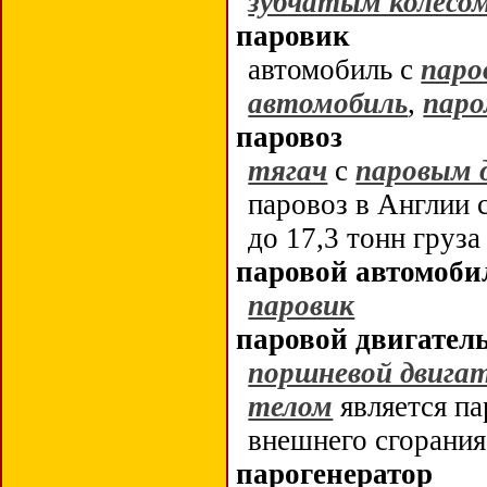
зубчатым колесо
паровик
автомобиль с
паро
автомобиль
,
паро
паровоз
тягач
с
паровым 
паровоз в Англии 
до 17,3 тонн груза
паровой автомоби
паровик
паровой двигател
поршневой двига
телом
является па
внешнего сгорани
парогенератор