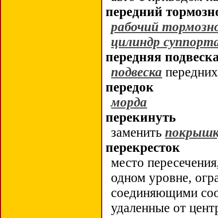
передний тормозн
рабочий тормозн
цилиндр суппорт
передняя подвеск
подвеска
передни
передок
морда
перекинуть
заменить
покрышк
перекресток
место пересечения
одном уровне, ог
соединяющими соо
удаленные от цент