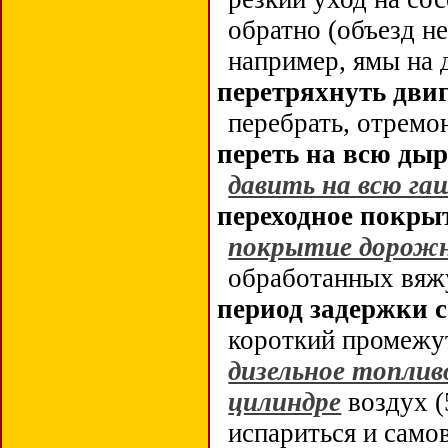
обратно (объезд н
например, ямы на 
перетряхнуть дви
перебрать, отремо
переть на всю ды
давить на всю га
переходное покры
покрытие дорож
обработанных вяж
период задержки 
короткий промежут
дизельное топлив
цилиндре
воздух (
испариться и само