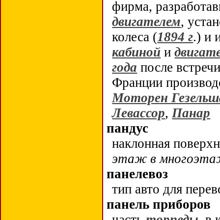
фирма, разработа
двигателем
, уста
колеса (
1894 г
.) и
кабиной
и
двигат
года
после встреч
Франции производс
Моторен Гезель
Левассор
,
Панар
пандус
наклонная поверхн
этаж в многоэта
панелевоз
тип авто для пере
панель приборов
часть
торпеды
, в