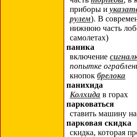
приборы и
указат
рулем
). В соврем
нижнюю часть лобо
самолетах)
паника
включение
сигнал
попытке ограблен
кнопок
брелока
панихида
Колхида
в горах
парковаться
ставить машину н
парковая скидка
скидка, которая п