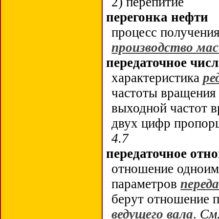
2) перепитие
перегонка нефти
процесс получени
производство мас
передаточное числ
характеристика
ре
частоты вращения 
выходной частот в
двух цифр пропорц
4.7
передаточное отн
отношение одноим
параметров
перед
берут отношение 
ведущего вала
.
См