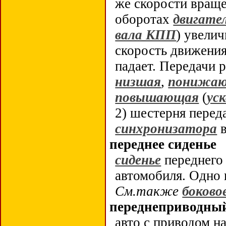
же скорости вращ
оборотах
двигате
вала КПП
) увелич
скорость движени
падает. Передачи 
низшая
,
понижа
повышающая
(
ус
2) шестерня перед
синхронизатора
в
переднее сиденье
сиденье
переднего
автомобиля. Одно 
См.также
боково
переднеприводный
авто с приводом н