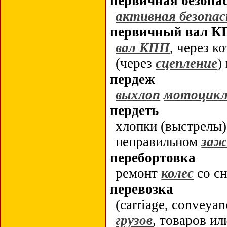
первичная безопа
активная безопа
первичный вал 
вал КПП
, через 
(через
сцепление
)
пердеж
выхлоп
мотоцик
пердеть
хлопки (выстрелы
неправильном
заж
перебортовка
ремонт
колес
со с
перевозка
(
carriage
,
conveyan
грузов
, товаров и