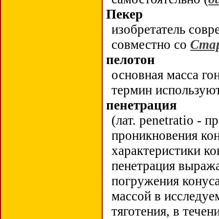
Пекер
изобретатель сов
совместно со
Ста
пелотон
основная масса го
термин используют
пенетрация
(лат. penetratio - 
проникновения кон
характеристики ко
пенетрация выража
погружения конуса
массой в исследу
тяготения, в течен