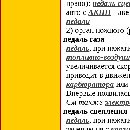
право):
педаль сц
авто с
АКПП
- две
педали
2) орган ножного 
педаль газа
педаль
, при нажат
топливно-воздуш
увеличивается ско
приводит в движе
карбюратора
ил
Впервые появилас
См.также
электр
педаль сцепления
педаль
, при нажат
зацепления с
корз