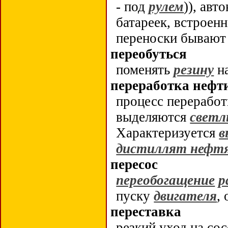
- под
рулем
)), авт
батареек, встроен
переноски бываю
переобуться
поменять
резину
на
переработка нефт
процесс перерабо
выделяются
светл
Характеризуется
в
дистиллят нефт
пересос
переобогащение
р
пуску
двигателя
,
переставка
резкий уход на с