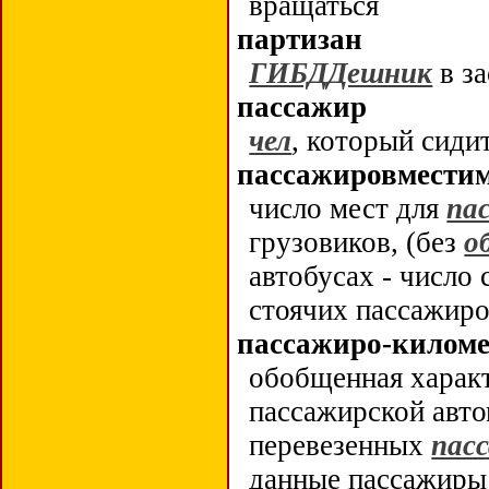
вращаться
партизан
ГИБДДешник
в за
пассажир
чел
, который сиди
пассажировмести
число мест для
па
грузовиков, (без
о
автобусах - число
стоячих пассажир
пассажиро-килом
обобщенная харак
пассажирской авто
перевезенных
пас
данные пассажиры