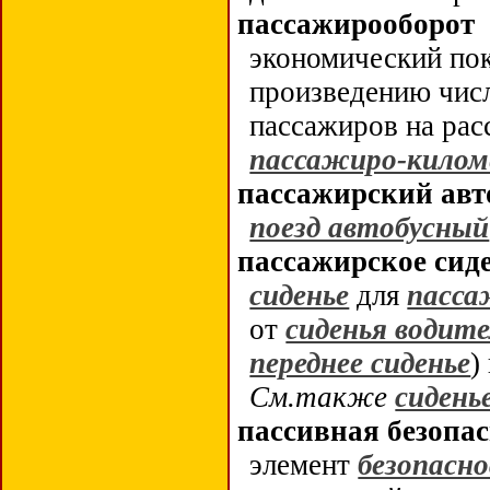
пассажирооборот
экономический по
произведению числ
пассажиров на расс
пассажиро-килом
пассажирский авт
поезд автобусный
пассажирское сид
сиденье
для
пасса
от
сиденья водит
переднее сиденье
)
См.также
сидень
пассивная безопа
элемент
безопасн