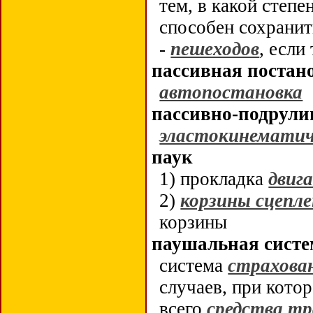
тем, в какой степ
способен сохранит
-
пешеходов
, если
пассивная постан
автопостановка
пассивно-подрули
эластокинематич
паук
1) прокладка
двиг
2)
корзины сцепл
корзины
паушальная систе
система
страхова
случаев, при кото
всего
средства т