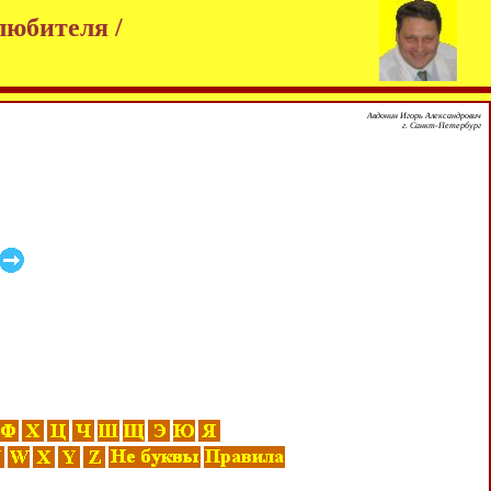
любителя /
Авдонин Игорь Александрович
г. Санкт-Петербург