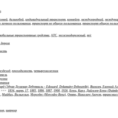
):
узовой
,
дальнобой
,
индивидуальный транспорт
,
конвейер
,
междугородний
,
междуна
 личного пользования
,
транспорт не общего пользования
,
транспорт общего польз
мобильные транспортные средства
,
АТС
,
железнодорожный
,
т/с
 дорога
вость
ездеход
,
проходимость
,
четырехколесник
атель
рсона
горания
ард (Эдуар Делямар-Дебутвиль – Edouard Delamaire-Deboutvile)
,
Яковлев, Евгений А
>>>
1834, март, 17
,
1885
,
1886
,
1887
,
1900
,
1926
,
Бенц, Карл
,
Даймлер-Бенц (Daimle
)
,
Майбах, Вильгельм
,
Мерседес (Mercedes-Benz)
,
Отто, Николаус Август
,
трансмис
пор
,
шарнир