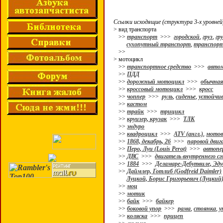
Ссылки исходящие (структура 3-х уровней
> вид транспорта
>>
транспорт
>>>
городской
,
груз
,
гр
сухопутный транспорт
,
транспорт
>>
> мотоцикл
>>
транспортное средство
>>>
авто
>>
ПДД
>>
дорожный мотоцикл
>>>
обычная
>>
кроссовый мотоцикл
>>>
кросс
>>
чоппер
>>>
руль
,
сиденье
,
устойчи
>>
кастом
>>
трайк
>>>
трицикл
>>
круизер, крузак
>>>
ТЛК
>>
эндуро
>>
квадроцикл
>>>
ATV (англ.)
,
мотов
>>
1868, декабрь, 26
>>>
паровой двиг
>>
Перо, Луи (Louis Perot)
>>>
автопе
>>
ДВС
>>>
двигатель внутреннего с
>>
1884
>>>
Деламаре-Дебутвиле, Эду
>>
Даймлер, Готлиб (Godfreid Daimler)
Луцкой, Борис Григорьевич (Луцкий
>>
моц
>>
мотик
>>
байк
>>>
байкер
>>
боковой упор
>>>
рама
,
стоянка
,
у
>>
коляска
>>>
прицеп