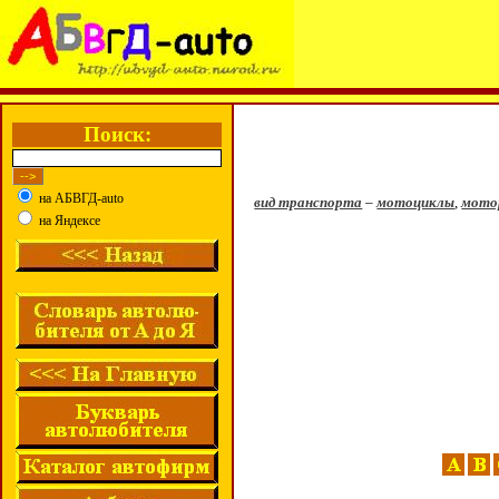
Поиск:
на АБВГД-auto
вид транспорта
–
мотоциклы
,
мото
на Яндексе