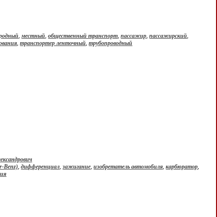
родный
,
местный
,
общественный транспорт
,
пассажир
,
пассажирский
,
ования
,
транспортер ленточный
,
трубопроводный
лександрович
r-Benz)
,
дифференциал
,
зажигание
,
изобретатель автомобиля
,
карбюратор
,
сия