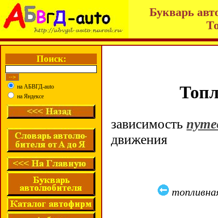
Букварь авт
Т
Поиск:
Топл
на АБВГД-auto
на Яндексе
зависимость
путе
движения
топливна