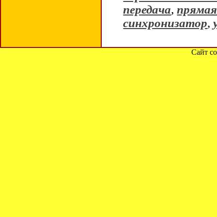
передача
,
прямая
синхронизатор
,
Сайт со