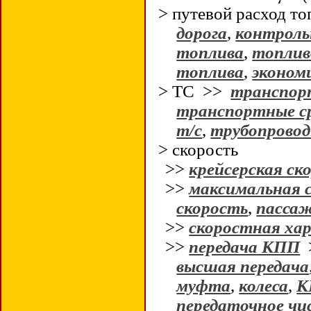
> путевой расход т
дорога
,
контроль
топлива
,
топлив
топлива
,
эконом
> ТС >>
транспор
транспортные с
т/с
,
трубопрово
> скорость
>>
крейсерская ск
>>
максимальная 
скорость
,
пасса
>>
скоростная ха
>>
передача КПП
высшая передача
муфта
,
колеса
,
К
передаточное чи