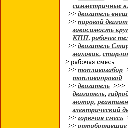
симметричные к
>>
двигатель внеш
>>
паровой двигат
зависимость кр
КПП
,
рабочее те
>>
двигатель Сти
маховик
,
стирли
> рабочая смесь
>>
топливозабор
топливопровод
>>
двигатель
>>
двигатель
,
гидро
мотор
,
реактивн
электрический д
>>
горючая смесь
>>
отработавшие 