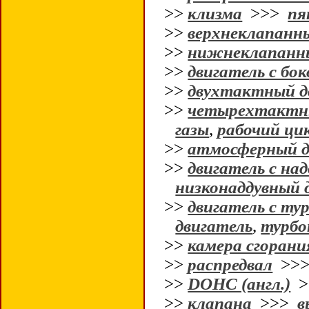
>>
клизма
>>>
пя
>>
верхнеклапанн
>>
нижнеклапанны
>>
двигатель с бо
>>
двухтактный д
>>
четырехтактны
газы
,
рабочий ци
>>
атмосферный д
>>
двигатель с на
низконаддувный 
>>
двигатель с ту
двигатель
,
турбо
>>
камера сгорани
>>
распредвал
>>
>>
DOHC (англ.)
>
>>
клапана
>>>
в