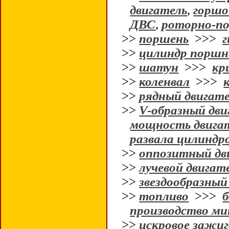
двигатель
,
горшо
ДВС
,
роторно-по
>>
поршень
>>>
г
>>
цилиндр поршн
>>
шатун
>>>
кр
>>
коленвал
>>>
>>
рядный двигат
>>
V-образный двиг
мощность двига
развала цилиндр
>>
оппозитный дв
>>
лучевой двигат
>>
звездообразный
>>
топливо
>>>
б
производство ми
>>
искровое зажи