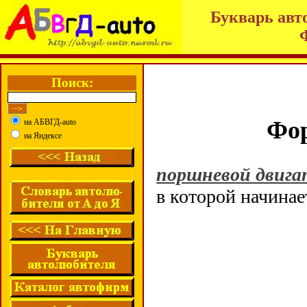
Букварь авт
Поиск:
Фор
на АБВГД-auto
на Яндексе
поршневой двигат
в которой начина