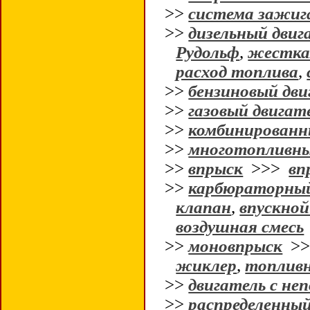
>>
система зажиг
>>
дизельный двиг
Рудольф
,
жестка
расход топлива
,
>>
бензиновый дви
>>
газовый двигат
>>
комбинированн
>>
многотопливны
>>
впрыск
>>>
вп
>>
карбюраторный
клапан
,
впускной
воздушная смесь
>>
моновпрыск
>
жиклер
,
топливн
>>
двигатель с не
>>
распределенны