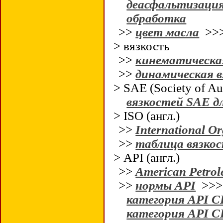
деасфальтизаци
обработка
>>
цвет масла
>>
> вязкость
>>
кинематическа
>>
динамическая в
> SAE (Society of A
вязкостей SAE д
> ISO (англ.)
>>
International Or
>>
таблица вязкос
> API (англ.)
>>
American Petrole
>>
нормы API
>>
категория API C
категория API C