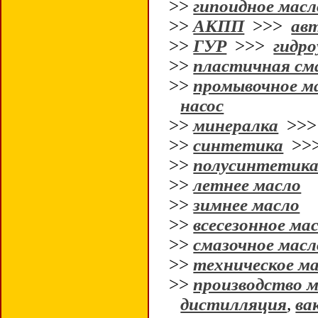
>>
гипоидное масл
>>
АКПП
>>>
ав
>>
ГУР
>>>
гидро
>>
пластичная см
>>
промывочное м
насос
>>
минералка
>>
>>
синтетика
>>
>>
полусинтетик
>>
летнее масло
>>
зимнее масло
>>
всесезонное ма
>>
смазочное масл
>>
техническое м
>>
производство м
дистилляция
,
ва