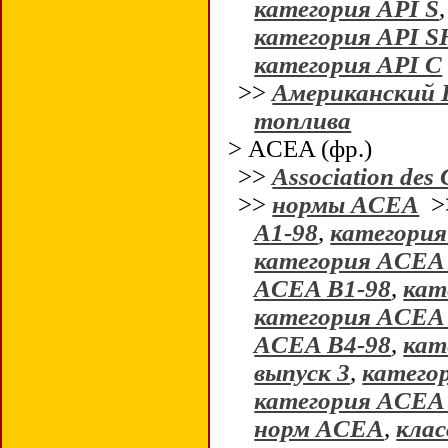
категория API S
категория API S
категория API С
>>
Американский
топлива
> ACEA (фр.)
>>
Association des
>>
нормы ACEA
>
A1-98
,
категория
категория ACEA
ACEA B1-98
,
кат
категория ACEA
ACEA B4-98
,
кат
выпуск 3
,
катего
категория ACEA
норм ACEA
,
кла