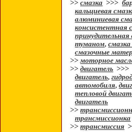
>>
смазка
>>>
ба
кальциевая смаз
алюминиевая сма
консистентная 
принудительная 
туманом
,
смазка
смазочные мате
>>
моторное масл
>>
двигатель
>>
двигатель
,
гидро
автомобиля
,
дви
тепловой двигат
двигатель
>>
трансмиссионн
трансмиссионка
>>
трансмиссия
>