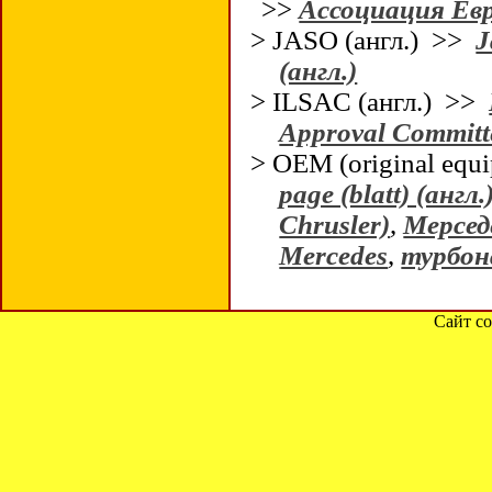
>>
Ассоциация Ев
> JASO (англ.) >>
J
(англ.)
> ILSAC (англ.) >>
Approval Committe
> OEM (original equ
page (blatt) (англ.
Chrusler)
,
Мерсед
Mercedes
,
турбон
Сайт со