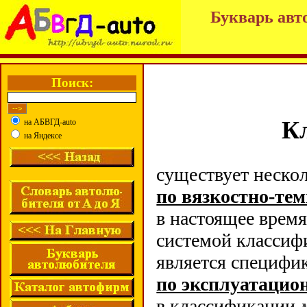
Букварь авт
Поиск:
К
на АБВГД-auto
на Яндексе
существует неско
по вязкостно-те
в настоящее врем
системой класси
является специфи
по эксплуатацио
в классификации