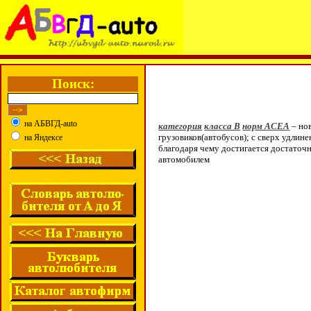
Поиск:
на АБВГД-auto
категория
класса B
норм ACEA
– но
грузовиков(автобусов); с сверх удлин
на Яндексе
благодаря чему достигается достаточ
автомобилем