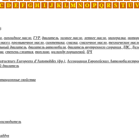
):
ло
,
гипоидное масло
,
ГУР
,
двигатель
,
зимнее масло
,
летнее масло
,
минералка
,
мотор
 масел
,
промывочное масло
,
синтетика
,
смазка
,
смазочное масло
,
техническое масл
льный двигатель
,
двигатель автомобиля
,
двигатель внутреннего сгорания
,
ДВС
,
Диз
ва
,
степень сжатия
,
топливо
,
цилиндр поршневой
,
ЦЧ
nstructeurs Europeens d’Automobiles (фр.)
,
Ассоциация Европейских Автомобилестро
й двигатель
атационные свойства
оизводитель
аддув