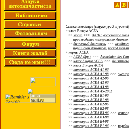
Ссылки исходящие (структура 3-х уровней
> класс B норм ACEA
>>
масло
>>>
АКПП
,
всесезонное мас
производство минеральных базовых
>>
дизельный двигатель
>>>
газодизе
поршневой двигатель
,
расход топли
> нормы ACEA
>>
ACEA (фр.)
>>>
Association des Co
>>
класс A норм ACEA
>>>
бензиновы
>>
класс E норм ACEA
>>
категория ACEA A1-96
>>
категория ACEA A1-98
>>>
эксплу
>>
категория ACEA A2-96
>>
категория ACEA A3-96
>>
категория ACEA A3-98
>>
категория ACEA А5-2002
>>
категория ACEA B1-96
>>
категория ACEA B1-98
>>
категория ACEA B2-96
>>
категория ACEA B2-98
>>
категория ACEA B3-96
>>>
автопр
>>
категория ACEA B3-98
>>
категория ACEA B4-98
>>
категория ACEA E1-96
>>>
турбон