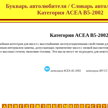
Букварь автолюбителя / Словарь авто
Категория ACEA В5-2002
Категория ACEA В5-200
вейшая категория для масел с высочайшими эксплуатационными свойствами для
енным интервалом замены, допускающих применение масел с низкой высокотемпе
но высокая степень экономии топлива. Эти масла могут не подходить для нек
категория ACEA А5-2002 категория API C