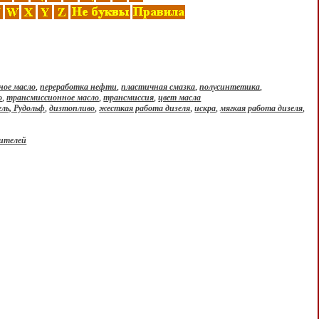
ное масло
,
переработка нефти
,
пластичная смазка
,
полусинтетика
,
о
,
трансмиссионное масло
,
трансмиссия
,
цвет масла
ель, Рудольф
,
дизтопливо
,
жесткая работа дизеля
,
искра
,
мягкая работа дизеля
,
ителей