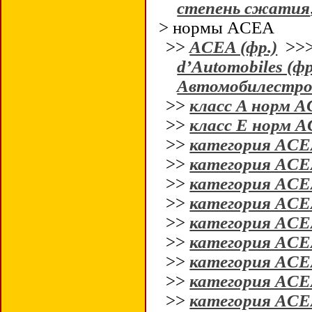
степень сжатия
> нормы ACEA
>>
ACEA (фр.)
>>
d’Automobiles (фр
Автомобилестро
>>
класс A норм 
>>
класс E норм 
>>
категория ACE
>>
категория ACE
>>
категория ACE
>>
категория ACE
>>
категория ACE
>>
категория ACE
>>
категория ACE
>>
категория ACE
>>
категория ACE