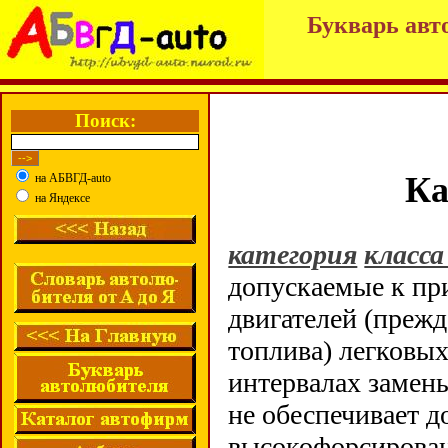
Букварь авт
Поиск:
Ка
на АБВГД-auto
на Яндексе
категория
класса
допускаемые к пр
двигателей (прежд
топлива) легковы
интервалах замен
не обеспечивает 
высокофорсирован