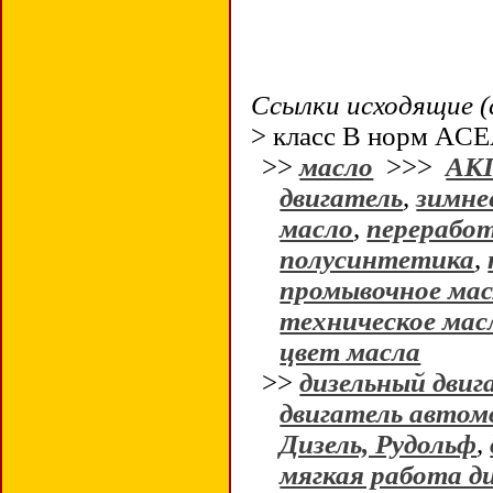
Ссылки исходящие (
> класс B норм AC
>>
масло
>>>
АК
двигатель
,
зимне
масло
,
перерабо
полусинтетика
,
промывочное ма
техническое мас
цвет масла
>>
дизельный двиг
двигатель автом
Дизель, Рудольф
,
мягкая работа д