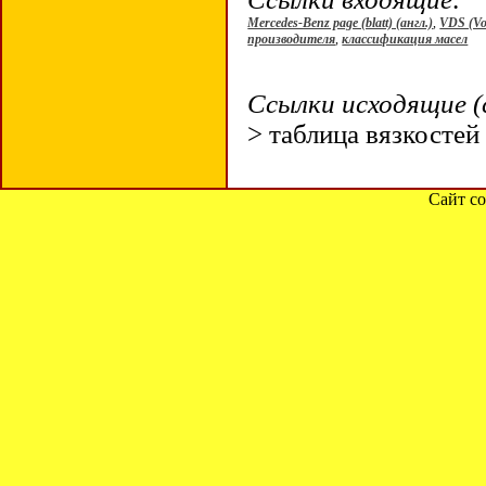
Mercedes-Benz page (blatt) (англ.)
,
VDS (Vol
производителя
,
классификация масел
Ссылки исходящие (
> таблица вязкосте
Сайт со