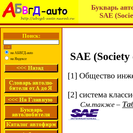
Букварь авт
SAE (Socie
Поиск:
SAE (Society 
на АБВГД-auto
на Яндексе
[1] Общество инж
[2] система класс
Та
См.также –