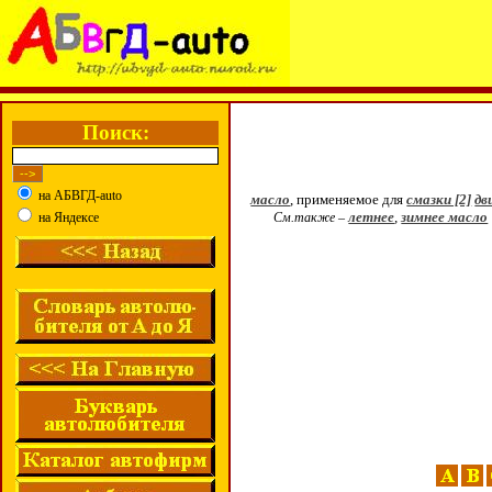
Поиск:
на АБВГД-auto
масло
, применяемое для
смазки [2]
дв
летнее
,
зимнее масло
на Яндексе
См.также –