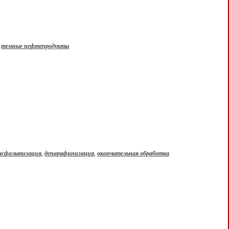
,
темные нефтепродукты
асфальтизация
,
депарафинизация
,
окончательная обработка