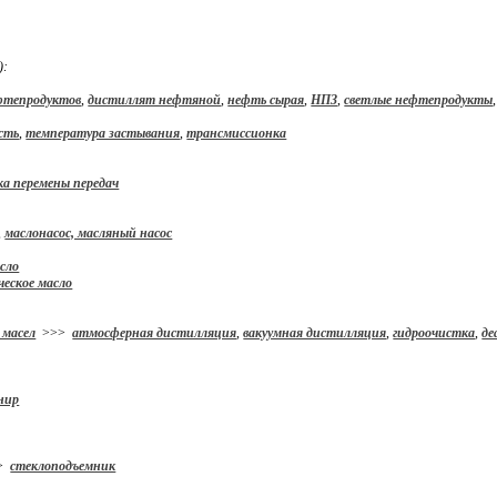
):
фтепродуктов
,
дистиллят нефтяной
,
нефть сырая
,
НПЗ
,
светлые нефтепродукты
сть
,
температура застывания
,
трансмиссионка
а перемены передач
,
маслонасос, масляный насос
сло
еское масло
 масел
>>>
атмосферная дистилляция
,
вакуумная дистилляция
,
гидроочистка
,
де
нир
>
стеклоподъемник