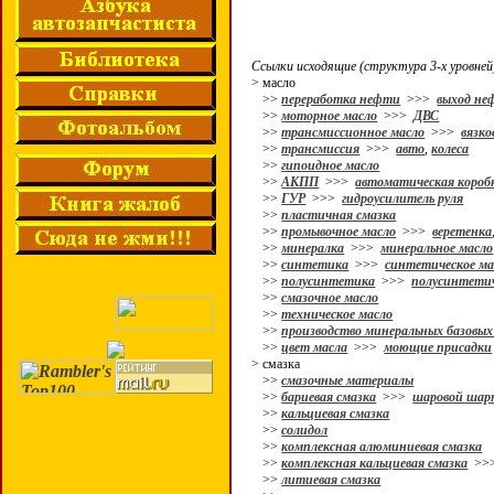
Ссылки исходящие (структура 3-х уровней
> масло
>>
переработка нефти
>>>
выход не
>>
моторное масло
>>>
ДВС
>>
трансмиссионное масло
>>>
вязко
>>
трансмиссия
>>>
авто
,
колеса
>>
гипоидное масло
>>
АКПП
>>>
автоматическая коробк
>>
ГУР
>>>
гидроусилитель руля
>>
пластичная смазка
>>
промывочное масло
>>>
веретенка
>>
минералка
>>>
минеральное масло
>>
синтетика
>>>
синтетическое ма
>>
полусинтетика
>>>
полусинтетич
>>
смазочное масло
>>
техническое масло
>>
производство минеральных базовых
>>
цвет масла
>>>
моющие присадки
> смазка
>>
смазочные материалы
>>
бариевая смазка
>>>
шаровой шар
>>
кальциевая смазка
>>
солидол
>>
комплексная алюминиевая смазка
>>
комплексная кальциевая смазка
>>
>>
литиевая смазка