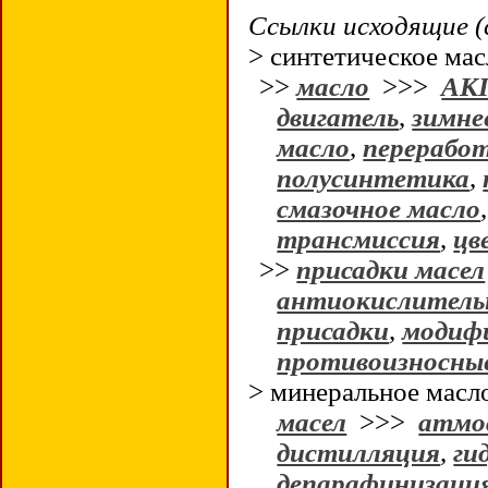
Ссылки исходящие (
> синтетическое ма
>>
масло
>>>
АК
двигатель
,
зимне
масло
,
перерабо
полусинтетика
,
смазочное масло
трансмиссия
,
цв
>>
присадки масел
антиокислитель
присадки
,
модиф
противоизносны
> минеральное мас
масел
>>>
атмо
дистилляция
,
ги
депарафинизаци