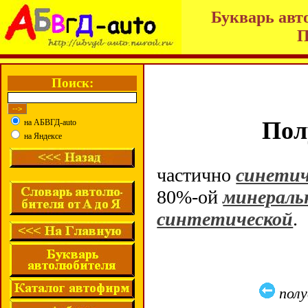
Букварь авт
П
Поиск:
Пол
на АБВГД-auto
на Яндексе
частично
синетич
80%-ой
минераль
синтетической
.
пол