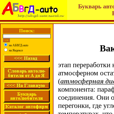
Букварь авт
Поиск:
Ва
на АБВГД-auto
на Яндексе
этап переработки
атмосферном остат
(
атмосферная ди
компонента: пара
соединения. Они 
перегонки, где уг
температурах, что