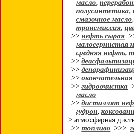
масло
,
перерабо
полусинтетика
,
смазочное масло
трансмиссия
,
цв
>>
нефть сырая
>
малосернистая 
средняя нефть
,
т
>>
деасфальтизац
>>
депарафинизац
>>
окончательная
>>
гидроочистка
масло
>>
дистиллят не
гудрон
,
коксован
> атмосферная дист
>>
топливо
>>>
г