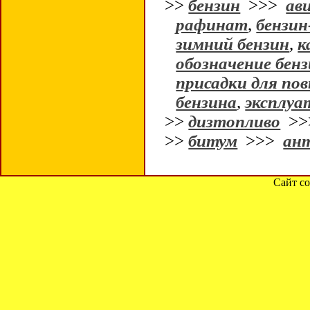
>>
бензин
>>>
ав
рафинат
,
бензи
зимний бензин
,
к
обозначение бен
присадки для п
бензина
,
эксплуа
>>
дизтопливо
>
>>
битум
>>>
ан
Сайт со