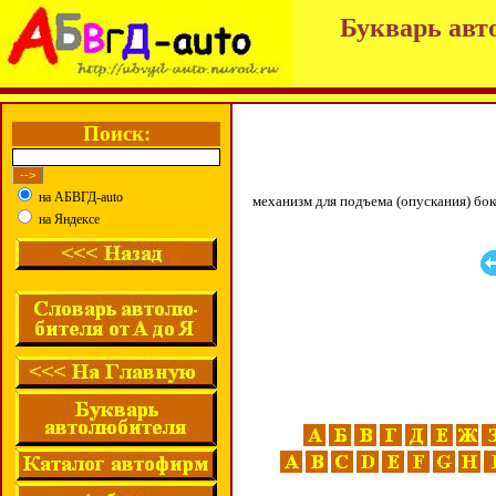
Букварь авт
Поиск:
на АБВГД-auto
механизм для подъема (опускания) бок
на Яндексе