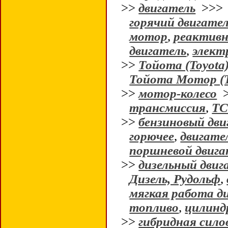
>>
двигатель
>>
горячий двигате
мотор
,
реактивн
двигатель
,
элект
>>
Тойота (Toyota
Тойота Мотор (T
>>
мотор-колесо
трансмиссия
,
Т
>>
бензиновый дви
горючее
,
двигате
поршневой двига
>>
дизельный двиг
Дизель, Рудольф
,
мягкая работа д
топливо
,
цилинд
>>
гибридная сило