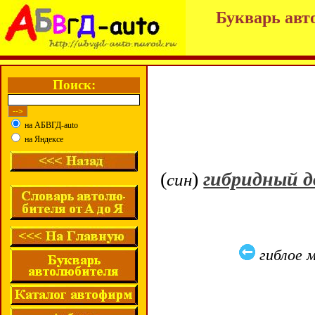
Букварь авт
Поиск:
на АБВГД-auto
на Яндексе
(
)
гибридный д
син
гиблое 