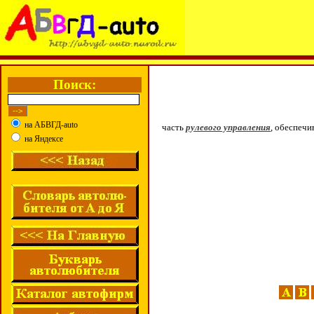
Поиск:
на АБВГД-auto
часть
рулевого управления
, обеспеч
на Яндексе