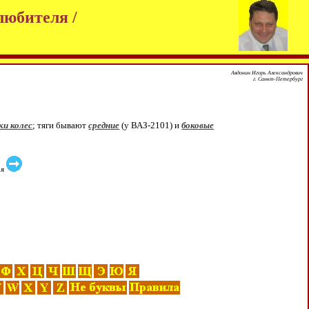
любителя /
Авдонин Игорь Александрович
г. Санкт-Петербург
ки колес
; тяги бывают
средние
(у ВАЗ-2101) и
боковые
ая