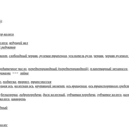
):
р-колесо
колеса
,
ведущий вал
й редуктор
винт
,
глобоидный червяк
,
рулевая трапеция
,
усилитель руля
,
червяк
,
червяк рулевог
редаточное число
,
переднеприводный (переднеприводной)
,
планетарный механизм
риками
>>>
гайка
о
,
подвеска
,
тормоз
,
трансмиссия
ущая ось
,
колесная ось
,
крутящий момент
,
ось вращения
,
ось транспортного средс
,
бескамерка
,
гидропередача
,
диск колесный
,
зубчатая передача
,
зубчатое колесо
,
кам
колесо
,
шкворень
одный
колес