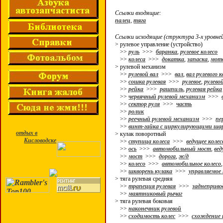
Ссылки входящие:
палец
,
тяга
Ссылки исходящие (структура 3-х уровней
> рулевое управление (устройство)
>>
руль
>>>
баранка
,
рулевое колесо
>>
колеса
>>>
докатка
,
запаска
,
мото
> рулевой механизм
>>
рулевой вал
>>>
вал
,
вал рулевого 
>>
сошка рулевая
>>>
рулевое
,
рулево
>>
рейка
>>>
рашпиль
,
рулевая рейка
>>
червячный рулевой механизм
>>>
>>
сектор руля
>>>
часть
>>
ролик
>>
реечный рулевой механизм
>>>
пе
>>
винт-гайка с циркулирующими ша
отдых в
> кулак поворотный
Кисловодске
>>
ступица колеса
>>>
ведущее колес
>>
ось
>>>
автомобильный мост
,
вед
>>
мост
>>>
дорога
,
ж/д
>>
колесо
>>>
автомобильное колесо
>>
шкворень кулака
>>>
управляемое 
> тяга рулевая средняя
>>
трапеция рулевая
>>>
заднеприв
>>
маятниковый рычаг
> тяга рулевая боковая
>>
наконечник рулевой
>>
сходимость колес
>>>
схождение 