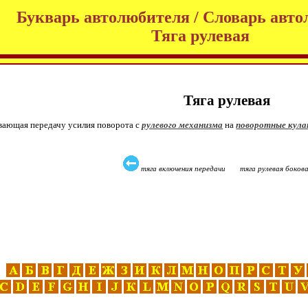
Букварь автолюбителя / Словарь авто
Тяга рулевая
Тяга рулевая
ивающая передачу усилия поворота с
рулевого механизма
на
поворотные кула
тяга включения передачи тяга рулевая боков