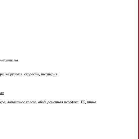
о механизма
,
рейка рулевая
,
скорость
,
шестерня
тва
ера
,
лопастное колесо
,
обод
,
ременная передача
,
ТС
,
шина