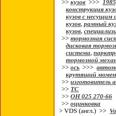
>>
кузов
>>>
1985
конструкция куз
кузов с несущим
кузов
,
рамный куз
кузов
,
специализ
>>
тормозная сис
дисковая тормоз
система
,
парктр
тормозной меха
>>
ось
>>>
автом
крутящий моме
>>
изготовитель 
>>
ТС
>>
ОН 025 270-66
>>
оцинковка
> VDS (англ.) >>
Vo