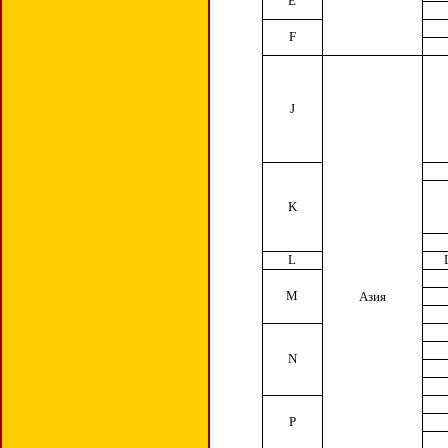
E
F
J
K
L
M
Азия
N
P