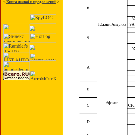
<
Книга жалоб и предложений
>
8
8
Южная Америка
9A
9
9
A
B
Африка
C
CF
D