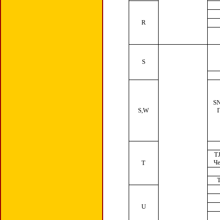
R
S
S
S,W
T
Че
T
U