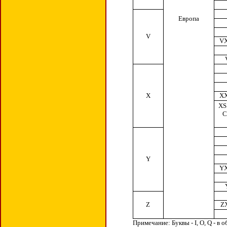
Европа
V
V
X
X
XS
С
Y
Y
Z
Z
Примечание: Буквы - I, O, Q - в