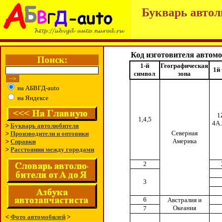
Букварь автол
Код изготовителя автом
Поиск:
1-й
Географическая
1й 
символ
зона
на АБВГД-auto
на Яндексе
1
1,4,5
4A
>
Букварь автолюбителя
Северная
>
Производители и оптовики
Америка
>
Справки
>
Расстояния между городами
2
3
6
Австралия и
Океания
7
<
Фото автомобилей
>