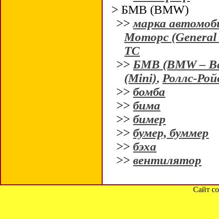
> БМВ (BMW)
>>
марка автомоб
Моторс (General
ТС
>>
БМВ (BMW – Bay
(Mini)
,
Роллс-Ройс
>>
бомба
>>
бима
>>
бимер
>>
бумер, буммер
>>
бэха
>>
вентилятор
Сайт со