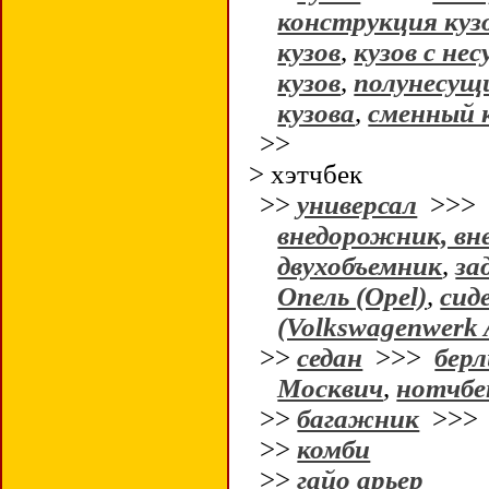
конструкция куз
кузов
,
кузов с не
кузов
,
полунесущи
кузова
,
сменный 
>>
> хэтчбек
>>
универсал
>>
внедорожник, вн
двухобъемник
,
за
Опель (Opel)
,
сид
(Volkswagenwerk 
>>
седан
>>>
бер
Москвич
,
нотчбе
>>
багажник
>>
>>
комби
>>
гайо арьер