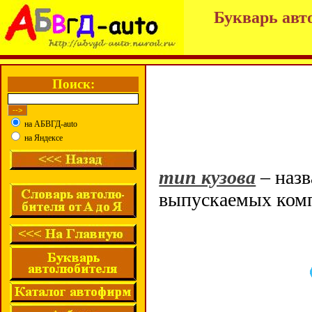
Букварь авт
Поиск:
на АБВГД-auto
на Яндексе
тип кузова
– наз
выпускаемых ком