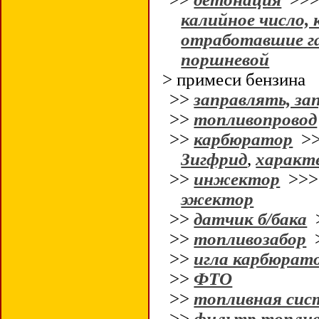
калийное число, 
отработавшие г
поршневой
> примеси бензина
>>
заправлять, за
>>
топливопровод
>>
карбюратор
>
Зигфрид
,
характ
>>
инжектор
>>
эжектор
>>
датчик б/бака
>>
топливозабор
>>
игла карбюрат
>>
ФТО
>>
топливная сис
>>
фильтр топли