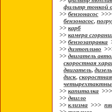
фильтр тонкой 
>>
бензонасос
>>
бензонасос
,
погр
>>
карб
>>
камера сгорани
>>
бензозаправка
>>
дизтопливо
>
>>
двигатель авт
скоростная хара
двигатель
,
дизел
диск
,
скоростная
четырехтактный
>>
капиталка
>>
>>
двигло
>>
клизма
>>>
пя
>>
топливо