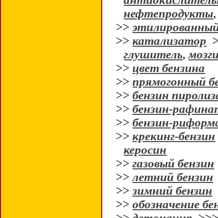
нефтепродукты
>>
этилированный
>>
катализатор
>
глушитель
,
мозг
>>
цвет бензина
>>
прямогонный б
>>
бензин пиролиз
>>
бензин-рафина
>>
бензин-риформ
>>
крекинг-бензин
керосин
>>
газовый бензин
>>
летний бензин
>>
зимний бензин
>>
обозначение бе
>>
детонация
>>