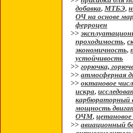
добавка
,
МТБЭ
,
н
ОЧ на основе ма
ферроцен
>>
эксплуатацион
проходимость
,
с
экономичность
,
устойчивость
>>
горючка, горюч
>>
атмосферная д
>>
октановое чис
искра
,
исследова
карбюраторный 
мощность двига
ОЧМ
,
цетановое
>>
авиационный б
антиокислитель