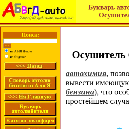
Букварь авт
Осушител
Поиск:
Осушитель 
на АБВГД-auto
на Яндексе
автохимия
, позв
вывести имеющу
бензина
), что ос
простейшем случае