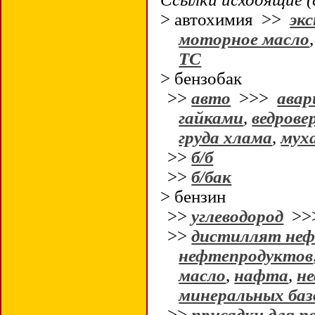
> автохимия >>
эк
моторное масло
ТС
> бензобак
>>
авто
>>>
авар
гайками
,
ведрове
груда хлама
,
муха
>>
б/б
>>
б/бак
> бензин
>>
углеводород
>>
>>
дистиллят не
нефтепродуктов
масло
,
нафта
,
не
минеральных баз
>>
присадки для 