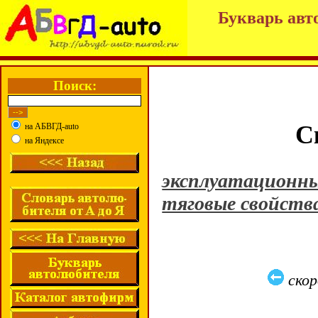
Букварь авт
Поиск:
С
на АБВГД-auto
на Яндексе
эксплуатационны
тяговые свойств
ско