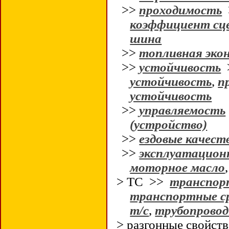
>>
проходимость
коэффициент сц
шина
>>
топливная эко
>>
устойчивость
устойчивость
,
п
устойчивость
>>
управляемость
(устройство)
>>
ездовые качест
>>
эксплуатацион
моторное масло
> ТС >>
транспор
транспортные с
т/с
,
трубопрово
> разгонные свойс