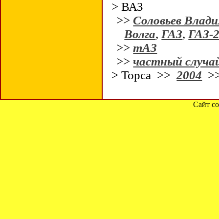
> ВАЗ
>>
Соловьев Влади
Волга
,
ГАЗ
,
ГАЗ-
>>
тАЗ
>>
частный случа
> Торса >>
2004
>
Сайт со