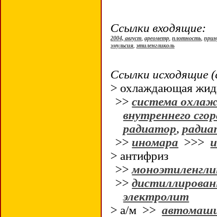
Ссылки входящие:
2004, август
,
ареометр
,
плотность
,
прин
эмульсия
,
этиленгликоль
Ссылки исходящие (
> охлаждающая жид
>>
система охлаж
внутреннего сго
радиатор
,
радиа
>>
иномара
>>>
и
> антифриз
>>
моноэтиленгли
>>
дистиллирован
электролит
> а/м >>
автомаш