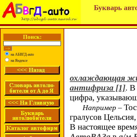
Букварь авт
Поиск:
на АБВГД-auto
на Яндексе
охлаждающая ж
антифриза [1]
. 
цифра, указывающ
Тос
Например –
гралусов Цельсия,
В настоящее время
АвтоВАЗа
в
а/м