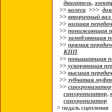
двигатель
,
элект
>>
колеса
>>>
до
>>
вторичный ва
>>
низшая переда
>>
понижающая п
>>
замедляющая п
>>
прямая передач
КПП
>>
повышающая п
>>
ускоряющая пе
>>
высшая переда
>>
зубчатая муфт
>>
синхронизатор
синхронизатор
,
синхронизатор
> педаль сцепления