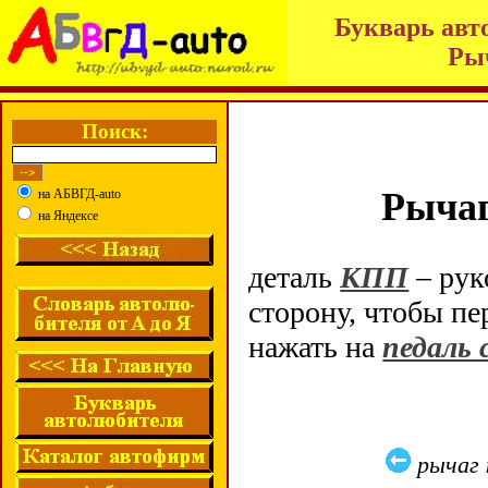
Букварь авт
Ры
Поиск:
Рычаг
на АБВГД-auto
на Яндексе
деталь
КПП
– рук
сторону, чтобы п
нажать на
педаль 
рычаг 