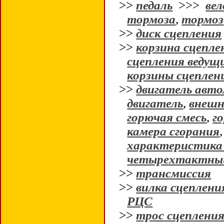
>>
педаль
>>>
вел
тормоза
,
тормоз
>>
диск сцепления
>>
корзина сцепле
сцепления ведущ
корзины сцеплен
>>
двигатель авт
двигатель
,
внешн
горючая смесь
,
г
камера сгорания
характеристика
четырехтактный
>>
трансмиссия
>>
вилка сцеплени
РЦС
>>
трос сцеплени