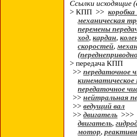
Ссылки исходящие (
> КПП >>
коробка
механическая т
перемены переда
ход
,
кардан
,
коле
скоростей
,
меха
(переднеприводн
> передача КПП
>>
передаточное ч
кинематическое 
передаточное чи
>>
нейтральная п
>>
ведущий вал
>>
двигатель
>>
двигатель
,
гидро
мотор
,
реактивн