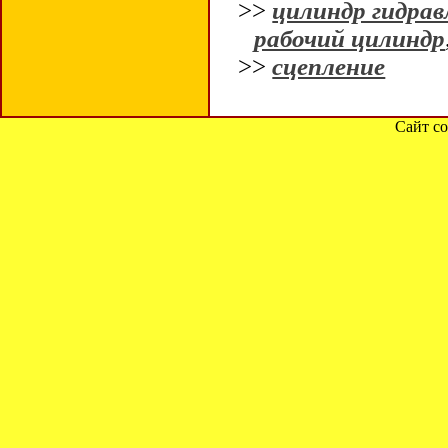
>>
цилиндр гидрав
рабочий цилиндр
>>
сцепление
Сайт со