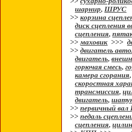
>>
сухарно-ролик
шарнир
,
ШРУС
>>
корзина сцепле
диск сцепления 
сцепления
,
пятак
>>
маховик
>>>
д
>>
двигатель авт
двигатель
,
внешн
горючая смесь
,
г
камера сгорания
скоростная хара
трансмиссия
,
ци
двигатель
,
шату
>>
первичный вал
>>
педаль сцеплен
сцепления
,
цилин