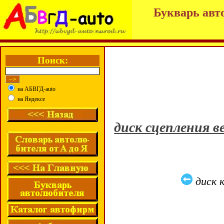
Букварь авт
Поиск:
на АБВГД-auto
на Яндексе
диск сцепления 
диск 