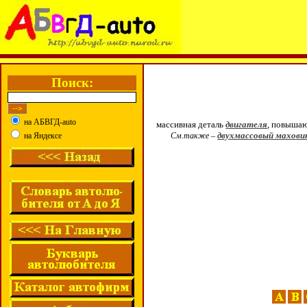
Поиск:
на АБВГД-auto
массивная деталь
двигателя
, повышаю
двухмассовый махови
на Яндексе
См.также –