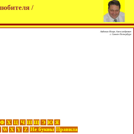
любителя /
Авдонин Игорь Александрович
г. Санкт-Петербург