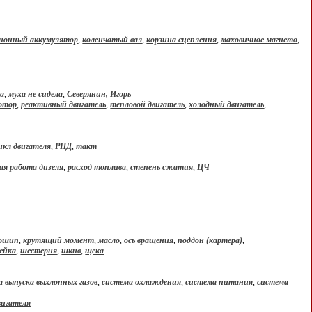
ионный аккумулятор
,
коленчатый вал
,
корзина сцепления
,
маховичное магнето
,
ма
,
муха не сидела
,
Северянин, Игорь
отор
,
реактивный двигатель
,
тепловой двигатель
,
холодный двигатель
,
икл двигателя
,
РПД
,
такт
ая работа дизеля
,
расход топлива
,
степень сжатия
,
ЦЧ
вошип
,
крутящий момент
,
масло
,
ось вращения
,
поддон (картера)
,
ейка
,
шестерня
,
шкив
,
щека
а выпуска выхлопных газов
,
система охлаждения
,
система питания
,
система
игателя