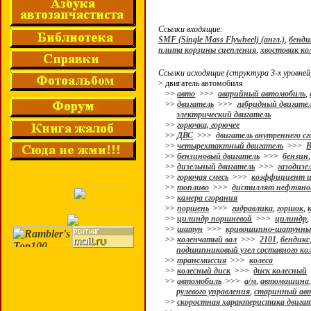
Ссылки входящие:
SMF (Single Mass Flywheel) (англ.)
,
бенди
плита корзины сцепления
,
хвостовик ко
Ссылки исходящие (структура 3-х уровней
> двигатель автомобиля
>>
авто
>>>
аварийный автомобиль
,
>>
двигатель
>>>
гибридный двигате
электрический двигатель
>>
горючка, горючее
>>
ДВС
>>>
двигатель внутреннего с
>>
четырехтактный двигатель
>>>
>>
бензиновый двигатель
>>>
бензин
>>
дизельный двигатель
>>>
газодизе
>>
горючая смесь
>>>
коэффициент и
>>
топливо
>>>
дистиллят нефтяно
>>
камера сгорания
>>
поршень
>>>
гидравлика
,
горшок
,
>>
цилиндр поршневой
>>>
цилиндр
>>
шатун
>>>
кривошипно-шатунны
>>
коленчатый вал
>>>
2101
,
бендикс
подшипниковый узел составного ко
>>
трансмиссия
>>>
колеса
>>
колесный диск
>>>
диск колесный
>>
автомобиль
>>>
а/м
,
автомашина
рулевого управления
,
старинный ав
>>
скоростная характеристика двига