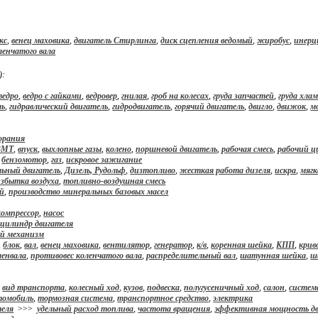
кс
,
венец маховика
,
двигатель Стирлинга
,
диск сцепления ведомый
,
жиробус
,
инерц
ленчатого вала
):
ведро
,
ведро с гайками
,
ведровер
,
гнилая
,
гроб на колесах
,
груда запчастей
,
груда хла
ль
,
гидравлический двигатель
,
гидродвигатель
,
горячий двигатель
,
двигло
,
движок
,
м
горания
ВМТ
,
впуск
,
выхлопные газы
,
колено
,
поршневой двигатель
,
рабочая смесь
,
рабочий ц
,
бензомотор
,
газ
,
искровое зажигание
льный двигатель
,
Дизель, Рудольф
,
дизтопливо
,
жесткая работа дизеля
,
искра
,
мягк
збытка воздуха
,
топливно-воздушная смесь
й
,
производство минеральных базовых масел
компрессор
,
насос
,
цилиндр двигателя
й механизм
,
блок
,
вал
,
венец маховика
,
вентилятор
,
генератор
,
к/в
,
коренная шейка
,
КПП
,
кри
ленвала
,
противовес коленчатого вала
,
распределительный вал
,
шатунная шейка
,
ш
,
вид транспорта
,
колесный ход
,
кузов
,
подвеска
,
полугусеничный ход
,
салон
,
систем
томобиль
,
тормозная система
,
транспортное средство
,
электрика
теля
>>>
удельный расход топлива
,
частота вращения
,
эффективная мощность дв