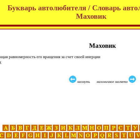
Букварь автолюбителя / Словарь авто
Маховик
Маховик
щая равномерность его вращения за счет своей инерции
к
махнуть маховичное магнето