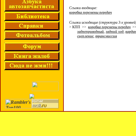
Ссылки входящие:
коробка перемены передач
Ссылки исходящие (структура 3-х уровней
> КПП >>
коробка перемены передач
>
заднеприводный
,
задний ход
,
карда
сцепление
,
трансмиссия