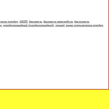
емены передач
,
АКПП
,
двигатель
,
двигатель автомобиля
,
движитель
,
ло
,
переднеприводный (переднеприводной)
,
привод
,
рычаг переключения передач
,