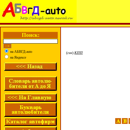
Поиск:
на АБВГД-auto
(
)
КПП
син
на Яндексе