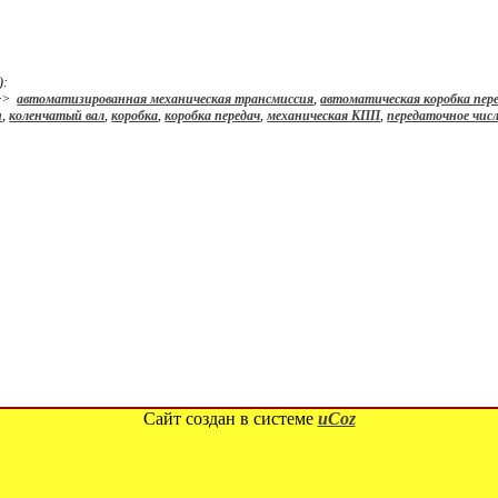
):
>>
автоматизированная механическая трансмиссия
,
автоматическая коробка пер
н
,
коленчатый вал
,
коробка
,
коробка передач
,
механическая КПП
,
передаточное чис
Сайт создан в системе
uCoz