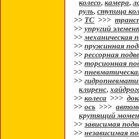
колесо
,
камера
,
л
руль
,
ступица ко
>>
ТС
>>>
транс
>>
упругий элемен
>>
механическая п
>>
пружинная под
>>
рессорная подв
>>
торсионная по
>>
пневматическа
>>
гидропневматич
клиренс
,
хайдрог
>>
колеса
>>>
до
>>
ось
>>>
автом
крутящий моме
>>
зависимая подв
>>
независимая по