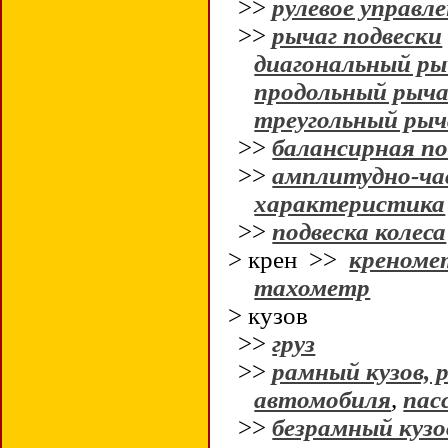
>>
рулевое управл
>>
рычаг подвески
диагональный ры
продольный рыча
треугольный рыч
>>
балансирная по
>>
амплитудно-ч
характеристика
>>
подвеска колеса
> крен >>
креноме
тахометр
> кузов
>>
груз
>>
рамный кузов, 
автомобиля
,
пас
>>
безрамный кузо