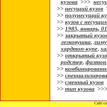
кузова
>>>
несу
>>
несущий кузов
>>
полунесущий ку
>>
кузов с несущи
>>
1985, январь, 0
>>
закрытый кузо
легковушка
,
лиму
хардтоп-купе
,
ха
>>
открытый кузо
родстер
,
фаэтон
>>
комбинированн
>>
специализирова
>>
сменный кузов
>>
тип кузова
>>
Сайт со