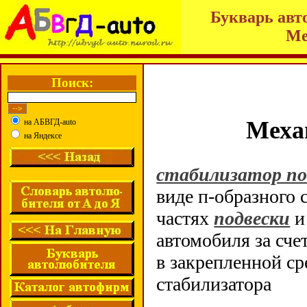
Букварь авт
Ме
Поиск:
Меха
на АБВГД-auto
на Яндексе
стабилизатор по
виде п-образного 
частях
подвески
и
автомобиля за сч
в закрепленной ср
стабилизатора