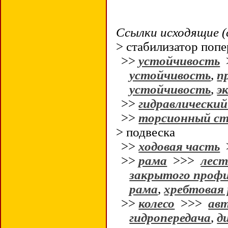
Ссылки исходящие (
> стабилизатор поп
>>
устойчивость
устойчивость
,
п
устойчивость
,
э
>>
гидравлически
>>
торсионный с
> подвеска
>>
ходовая часть
>>
рама
>>>
лест
закрытого проф
рама
,
хребтовая
>>
колесо
>>>
авт
гидропередача
,
д