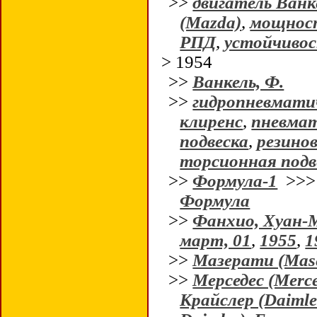
>>
двигатель Ванк
(Mazda)
,
мощност
РПД
,
устойчиво
> 1954
>>
Ванкель, Ф.
>>
гидропневматич
клиренс
,
пневмат
подвеска
,
резино
торсионная подв
>>
Формула-1
>>
Формула
>>
Фанхио, Хуан-
март, 01
,
1955
,
1
>>
Мазерати (Mase
>>
Мерседес (Merc
Крайслер (Daimle