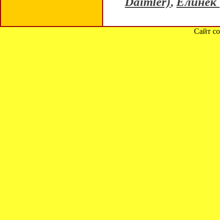
Daimler)
,
Елинек 
Сайт со