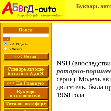
Букварь авт
Поиск:
на АБВГД-auto
на Яндексе
NSU (впоследств
роторно-поршнев
серия). Модель ав
двигатель, была 
1968 года