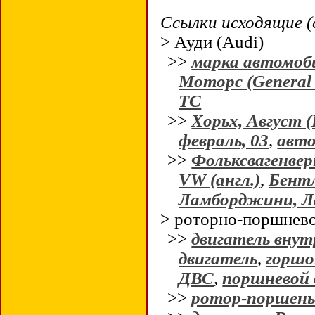
Ссылки исходящие (
> Ауди (Audi)
>>
марка автомоб
Моторс (General
ТС
>>
Хорьх, Август 
февраль, 03
,
авто
>>
Фольксвагенвер
VW (англ.)
,
Бентл
Ламборджини, Л
> роторно-поршнево
>>
двигатель внут
двигатель
,
горшо
ДВС
,
поршневой 
>>
ротор-поршен