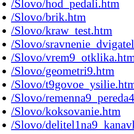
/Slovo/hod_pedali.htm
/Slovo/brik.htm
/Slovo/kraw_test.htm
/Slovo/sravnenie_dvigate
/Slovo/vrem9_otklika.ht
/Slovo/geometri9.htm
/Slovo/t9govoe_ysilie.ht
/Slovo/remenna9_pereda
/Slovo/koksovanie.htm
/Slovo/delitel1na9_kanav