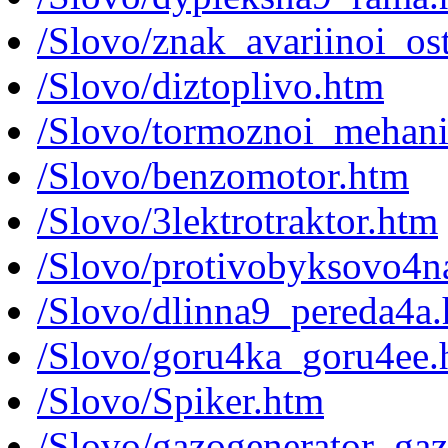
/Slovo/znak_avariinoi_os
/Slovo/diztoplivo.htm
/Slovo/tormoznoi_mehan
/Slovo/benzomotor.htm
/Slovo/3lektrotraktor.htm
/Slovo/protivobyksovo4n
/Slovo/dlinna9_pereda4a
/Slovo/goru4ka_goru4ee.
/Slovo/Spiker.htm
/Slovo/gazogenerator_ga