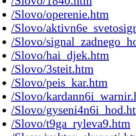
/Slovo/1840.htm
/Slovo/operenie.htm
/Slovo/aktivn6e_svetosig
/Slovo/signal_zadnego_h
/Slovo/hai_djek.htm
/Slovo/3steit.htm
/Slovo/peis_kar.htm
/Slovo/kardann6i_warnir
/Slovo/gyseni4n6i_hod.h
/Slovo/t9ga_ryleva9.htm