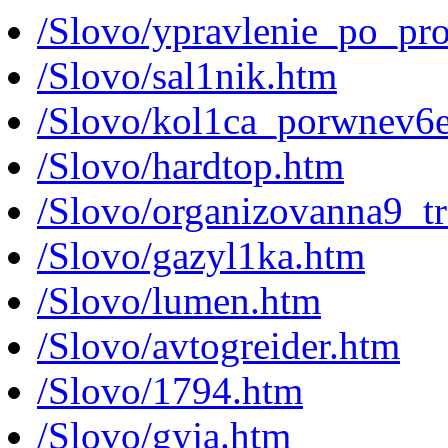
/Slovo/ypravlenie_po_p
/Slovo/sal1nik.htm
/Slovo/kol1ca_porwnev6
/Slovo/hardtop.htm
/Slovo/organizovanna9_t
/Slovo/gazyl1ka.htm
/Slovo/lumen.htm
/Slovo/avtogreider.htm
/Slovo/1794.htm
/Slovo/gyja.htm