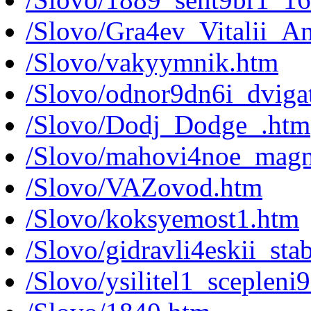
/Slovo/Gra4ev_Vitalii_A
/Slovo/vakyymnik.htm
/Slovo/odnor9dn6i_dviga
/Slovo/Dodj_Dodge_.htm
/Slovo/mahovi4noe_magn
/Slovo/VAZovod.htm
/Slovo/koksyemost1.htm
/Slovo/gidravli4eskii_stab
/Slovo/ysilitel1_scepleni