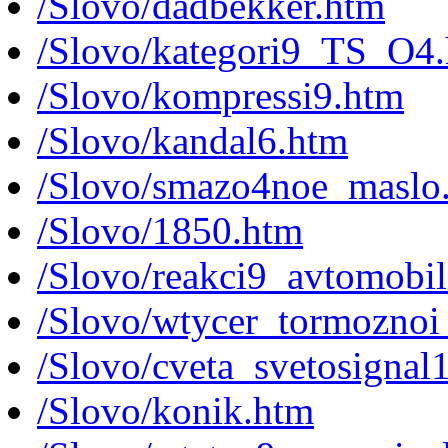
/Slovo/dadbekker.htm
/Slovo/kategori9_TS_O4
/Slovo/kompressi9.htm
/Slovo/kandal6.htm
/Slovo/smazo4noe_maslo
/Slovo/1850.htm
/Slovo/reakci9_avtomobi
/Slovo/wtycer_tormoznoi
/Slovo/cveta_svetosignal
/Slovo/konik.htm