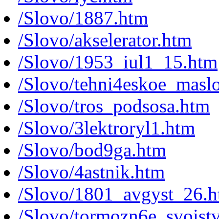
/Slovo/1887.htm
/Slovo/akselerator.htm
/Slovo/1953_iul1_15.htm
/Slovo/tehni4eskoe_masl
/Slovo/tros_podsosa.htm
/Slovo/3lektroryl1.htm
/Slovo/bod9ga.htm
/Slovo/4astnik.htm
/Slovo/1801_avgyst_26.
/Slovo/tormozn6e_svoist