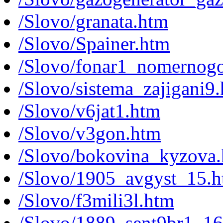
/Slovo/granata.htm
/Slovo/Spainer.htm
/Slovo/fonar1_nomernog
/Slovo/sistema_zajigani9
/Slovo/v6jat1.htm
/Slovo/v3gon.htm
/Slovo/bokovina_kyzova
/Slovo/1905_avgyst_15.
/Slovo/f3mili3l.htm
/Slovo/1889_sent9br1_16