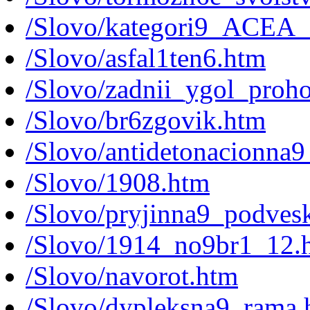
/Slovo/kategori9_ACEA
/Slovo/asfal1ten6.htm
/Slovo/zadnii_ygol_proh
/Slovo/br6zgovik.htm
/Slovo/antidetonacionna
/Slovo/1908.htm
/Slovo/pryjinna9_podves
/Slovo/1914_no9br1_12.
/Slovo/navorot.htm
/Slovo/dypleksna9_rama.