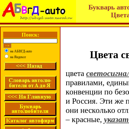
Букварь авт
Цвета
Поиск:
Цвета с
на АБВГД-auto
на Яндексе
цвета
светосигна
правилами, едины
конвенции по без
и Россия. Эти же
они несколько от
– красные,
указат