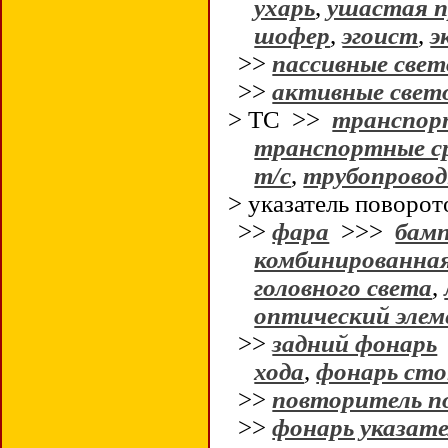
ухарь
,
ушастая п
шофер
,
эгоист
,
э
>>
пассивные све
>>
активные свет
> ТС >>
транспор
транспортные с
т/с
,
трубопрово
> указатель поворот
>>
фара
>>>
бам
комбинированна
головного света
,
оптический эле
>>
задний фонарь
хода
,
фонарь сто
>>
повторитель п
>>
фонарь указат