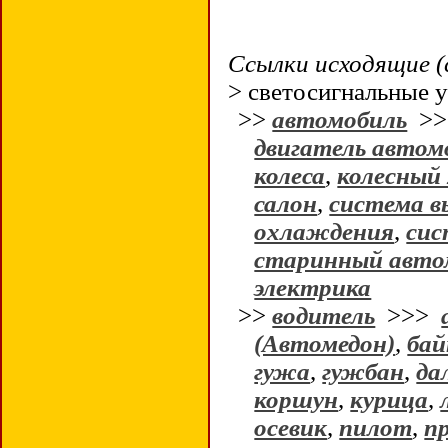
Ссылки исходящие (
> светосигнальные 
>>
автомобиль
>
двигатель автом
колеса
,
колесный 
салон
,
система в
охлаждения
,
сис
старинный авто
электрика
>>
водитель
>>>
(Автомедон)
,
бай
гужа
,
гужбан
,
да
коршун
,
курица
,
осевик
,
пилот
,
п