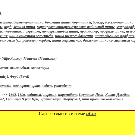
):
ая шина
,
бескамерная шина
,
боковина шины
,
борт шины
,
брекер
,
всесезонная шина
ны
,
корд
,
летняя шина
,
маркировка типоразмера автомобильной шины
,
микропроф
на
,
пневматик
,
покрышка
,
полиуретановая шина
,
протектор
,
профиль шины
,
псевд
ления
,
шина гоночного велосипеда
,
шина низкого давления
,
шина обычного профиля
йлоновым (капроновым) кордом
,
шина сверхнизкого давления
,
шина со стальным ка
 (Alfa-Romeo)
,
Мишлен (Мишелин)
оение
,
автомобиль
,
автоспорт
tley)
,
Форд (Ford)
лителен
,
вид транспорта
,
педаль
,
рекамбент
>>>
1865
,
1896
,
водитель
,
паровик
,
паромобиль
,
Серполле, Леон
,
Уатт, Джеймс
962
,
Гран-при (Гран При)
,
грунтозацеп
,
Формула-1
,
шип противоскольжения
Сайт создан в системе
uCoz