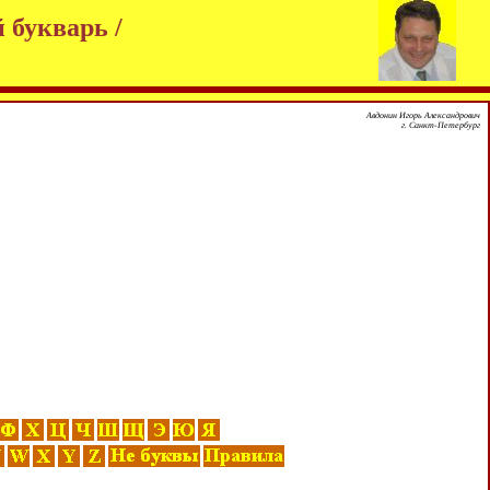
 букварь /
Авдонин Игорь Александрович
г. Санкт-Петербург