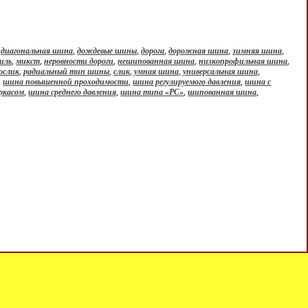
,
диагональная шина
,
дождевые шины
,
дорога
,
дорожная шина
,
зимняя шина
,
иль
,
микст
,
неровности дороги
,
нешипованная шина
,
низкопрофильная шина
,
ослик
,
радиальный тип шины
,
слик
,
умная шина
,
универсальная шина
,
,
шина повышенной проходимости
,
шина регулируемого давления
,
шина с
ркасом
,
шина среднего давления
,
шина типа «РС»
,
шипованная шина
,