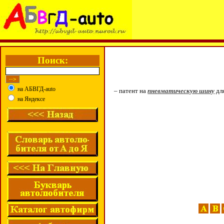
Поиск:
на АБВГД-auto
– патент на
пневматическую шину
дл
на Яндексе