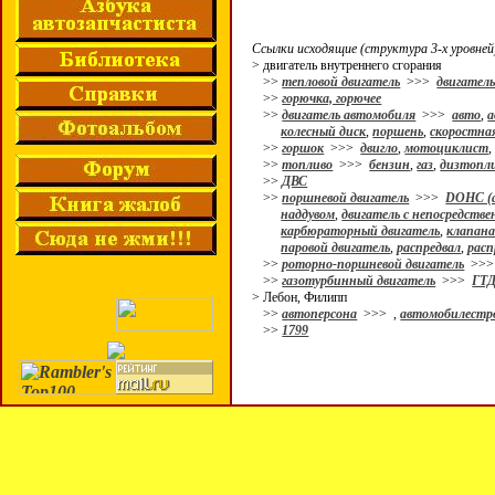
Ссылки исходящие (структура 3-х уровней
> двигатель внутреннего сгорания
>>
тепловой двигатель
>>>
двигател
>>
горючка, горючее
>>
двигатель автомобиля
>>>
авто
,
а
колесный диск
,
поршень
,
скоростна
>>
горшок
>>>
двигло
,
мотоциклист
>>
топливо
>>>
бензин
,
газ
,
дизтопл
>>
ДВС
>>
поршневой двигатель
>>>
DOHC (а
наддувом
,
двигатель с непосредств
карбюраторный двигатель
,
клапан
паровой двигатель
,
распредвал
,
расп
>>
роторно-поршневой двигатель
>>
>>
газотурбинный двигатель
>>>
ГТ
> Лебон, Филипп
>>
автоперсона
>>>
,
автомобилестр
>>
1799