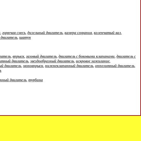
я
,
горючая смесь
,
дизельный двигатель
,
камера сгорания
,
коленчатый вал
,
двигатель
,
шатун
гатель
,
впрыск
,
газовый двигатель
,
двигатель с боковыми клапанами
,
двигатель с
ктный двигатель
,
звездообразный двигатель
,
искровое зажигание
,
й двигатель
,
моновпрыск
,
нижнеклапанный двигатель
,
оппозитный двигатель
,
ь
нный двигатель
,
турбина