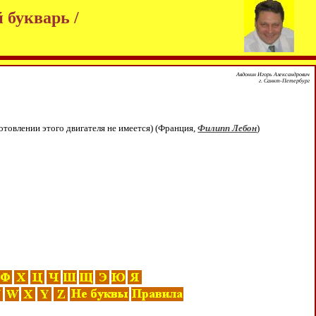
 букварь /
Авдонин Игорь Александрович
г. Санкт-Петербург
готовлении этого двигателя не имеется) (Франция,
Филипп Лебон
)