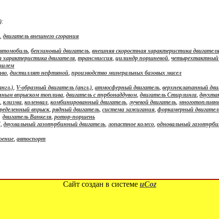
):
ь
,
двигатель внешнего сгорания
втомобиль
,
бензиновый двигатель
,
внешняя скоростная характеристика двигател
я характеристика двигателя
,
трансмиссия
,
цилиндр поршневой
,
четырехтактный 
,
шлем
иво
,
дистиллят нефтяной
,
производство минеральных базовых масел
нгл.)
,
V-образный двигатель (англ.)
,
атмосферный двигатель
,
верхнеклапанный дви
енным впрыском топлива
,
двигатель с турбонаддувом
,
двигатель Стирлинга
,
двухта
а
,
клизма
,
коленвал
,
комбинированный двигатель
,
лучевой двигатель
,
многотопливны
ределенный впрыск
,
рядный двигатель
,
система зажигания
,
форкамерный двигател
>
двигатель Ванкеля
,
ротор-поршень
Д
,
двухвальный газотурбинный двигатель
,
лопастное колесо
,
одновальный газотурби
оение
,
автоспорт
Сайт создан в системе
uCoz