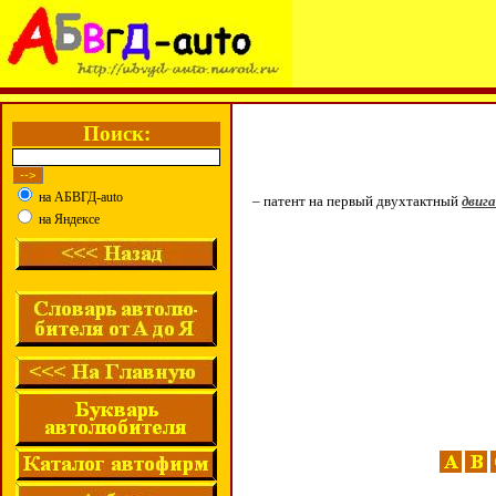
Поиск:
на АБВГД-auto
– патент на первый двухтактный
двиг
на Яндексе