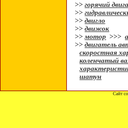
>>
горячий двиг
>>
гидравлическ
>>
двигло
>>
движок
>>
мотор
>>>
>>
двигатель а
скоростная ха
коленчатый ва
характеристик
шатун
Сайт со