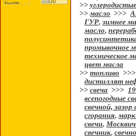
>>
углеродисты
>>
масло
>>>
А
ГУР
,
зимнее м
масло
,
перера
полусинтетик
промывочное м
техническое м
цвет масла
>>
топливо
>>
дистиллят не
>>
свеча
>>>
19
всепогодные св
свечной, зазор 
сгорания
,
марк
свечи
,
Москвич
свечник
,
свечн