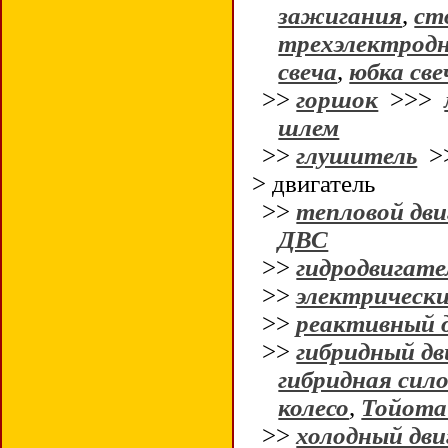
зажигания
,
ст
трехэлектродн
свеча
,
юбка све
>>
горшок
>>>
шлем
>>
глушитель
>
> двигатель
>>
тепловой дви
ДВС
>>
гидродвигате
>>
электрически
>>
реактивный 
>>
гибридный дв
гибридная сил
колесо
,
Тойота 
>>
холодный дви