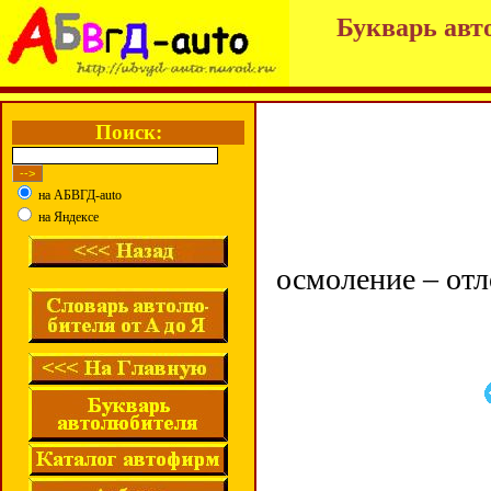
Букварь авт
Поиск:
на АБВГД-auto
на Яндексе
осмоление – от