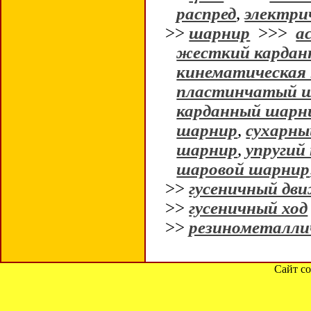
распред
,
электри
>>
шарнир
>>>
а
жесткий кардан
кинематическая
пластинчатый 
карданный шарн
шарнир
,
сухарны
шарнир
,
упругий
шаровой шарнир
>>
гусеничный дв
>>
гусеничный ход
>>
резинометалли
Сайт со