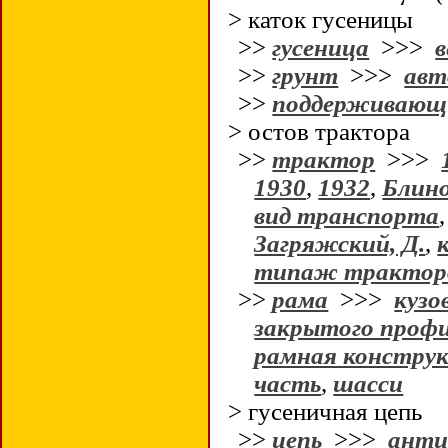
> каток гусеницы
>>
гусеница
>>>
в
>>
грунт
>>>
авт
>>
поддерживающ
> остов трактора
>>
трактор
>>>
1930
,
1932
,
Блино
вид транспорта
Загряжский, Д.
,
типаж трактор
>>
рама
>>>
кузо
закрытого проф
рамная конструк
часть
,
шасси
> гусеничная цепь
>>
цепь
>>>
анти