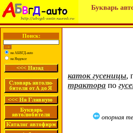
Букварь авт
Поиск:
на АБВГД-auto
на Яндексе
каток гусеницы
,
трактора
по
гус
опорная т