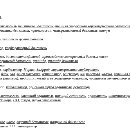
):
втомобиль
,
бензиновый двигатель
,
внешняя скоростная характеристика двигател
ристика двигателя
,
трансмиссия
,
четырехтактный двигатель
,
шатун
р
,
указатель уровня топлива
ор
,
карбюраторный двигатель
иво
,
дистиллят нефтяной
,
производство минеральных базовых масел
оршневой двигатель
,
цилиндр
,
цилиндр двигателя
нка
н
,
карбюлятор
,
Маркус, Зигфрид
,
характеристика карбюратора
,
блок
,
вал
,
венец маховика
,
вентилятор
,
генератор
,
к/в
,
коленвал
,
колено
,
коренная 
н (картера)
,
подшипниковый узел составного коленвала
,
противовес коленчатого в
>>
катализатор
,
приемная труба глушителя
,
резонатор
хлопные газы
,
закатной глушитель
,
поющий глушитель
,
прохватить
,
штампосварн
Волгарь
,
ГАЗ
,
газсра
,
марка автомобиля
й
сос
,
насос
,
опускной бензонасос
,
погружной бензонасос
нтяра
>>>
милиционер