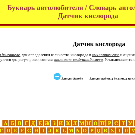
Букварь автолюбителя / Словарь авто
Датчик кислорода
Датчик кислорода
 двигателе
, для определения количества кислорода в
выхлопном газе
и оценки
уются для регулировки состава
топливно-воздушной смеси
. Устанавливается
датчик дождя датчик падения давления мас