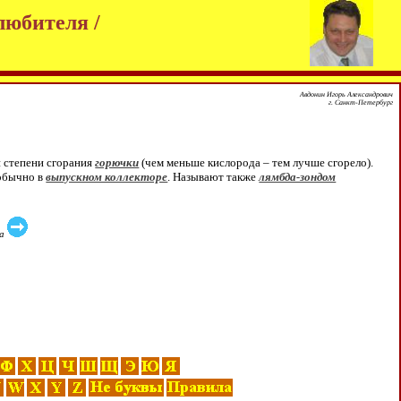
любителя /
Авдонин Игорь Александрович
г. Санкт-Петербург
 степени сгорания
горючки
(чем меньше кислорода – тем лучше сгорело).
 обычно в
выпускном коллекторе
. Называют также
лямбда-зондом
ла