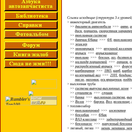
Ссылки исходящие (структура 3-х уровней
> инжекторный двигатель
>>
двигатель автомобиля
>>>
авто
,
а
диск
,
поршень
,
скоростная характе
>>
топливная система
>>
датчик б/бака
>>>
б/б
,
топливоме
>>
жиклер
>>
моновпрыск
>>>
впускной коллект
>>
впрыск
>>>
впрыскивание
>>
топливо
>>>
бензин
,
газ
,
дизтопл
>>
цилиндр поршневой
>>>
горшок
,
п
>>
распределенный впрыск
>>>
форсу
>>
карбюратор
>>>
1865
,
карб
,
карбо
>>
коленчатый вал
>>>
2101
,
бендикс
масло
,
маховик
,
ось вращения
,
поддо
> выхлопная труба
>>
система выпуска выхлопных газов
>
>>
глушитель
>>>
глушак
>>
банка
>>>
выхлопная система
,
вы
>>
Волга
>>>
баржа
,
Вол
,
волгалище
,
> топливозабор
>>
топливопровод
>>>
инжектор
>>
бензобак
>>>
б/бак
>>
ВАЗ-классика
>>>
заднеприводны
>>
бензонасос
>>>
наружный бензона
> лягавый, лягаш >>
мент, ментяга, ме