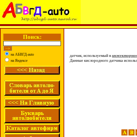
Поиск:
на АБВГД-auto
датчик, используемый в
инжекторном
Данные кислородного датчика использ
на Яндексе