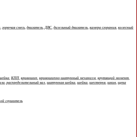
я
,
горючая смесь
,
двигатель
,
ДВС
,
дизельный двигатель
,
камера сгорания
,
колесный
шейка
,
КПП
,
кривошип
,
кривошипно-шатунный механизм
,
крутящий момент
,
ала
,
распределительный вал
,
шатунная шейка
,
шейка
,
шестерня
,
шкив
,
щека
ой глушитель