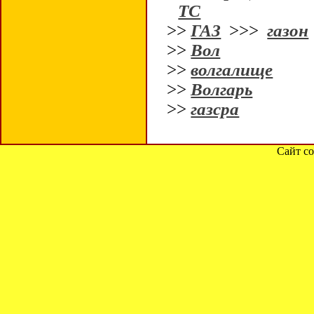
ТС
>>
ГАЗ
>>>
газон
>>
Вол
>>
волгалище
>>
Волгарь
>>
газсра
Сайт со