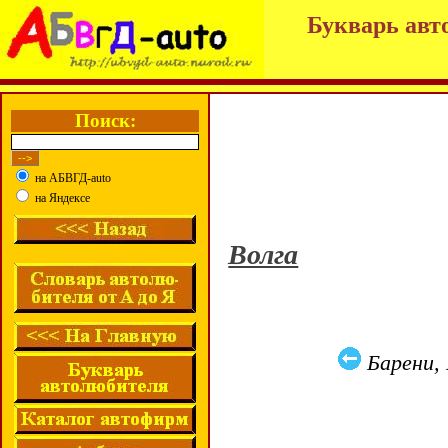
Букварь авт
Поиск:
на АБВГД-auto
на Яндексе
Волга
Барени, 