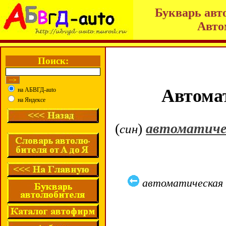
Букварь авт
Авто
Поиск:
Автомат
на АБВГД-auto
на Яндексе
(
)
автоматичес
син
автоматическая