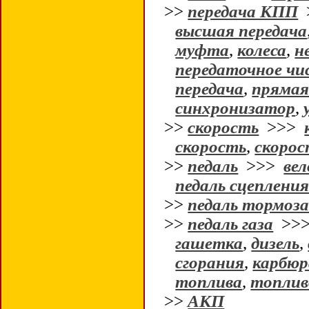
>>
передача КПП
высшая передача
муфта
,
колеса
,
н
передаточное чи
передача
,
прямая
синхронизатор
,
>>
скорость
>>>
скорость
,
скоро
>>
педаль
>>>
вел
педаль сцеплени
>>
педаль тормоз
>>
педаль газа
>>
гашетка
,
дизель
,
сгорания
,
карбю
топлива
,
топлив
>>
АКП