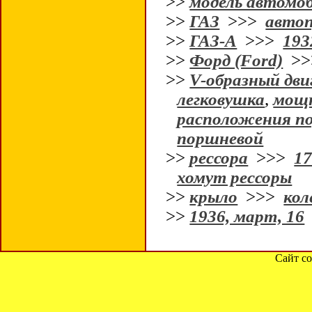
>>
модель автомо
>>
ГАЗ
>>>
автоп
>>
ГАЗ-А
>>>
193
>>
Форд (Ford)
>
>>
V-образный двиг
легковушка
,
мощн
расположения п
поршневой
>>
рессора
>>>
1
хомут рессоры
>>
крыло
>>>
кол
>>
1936, март, 16
Сайт со