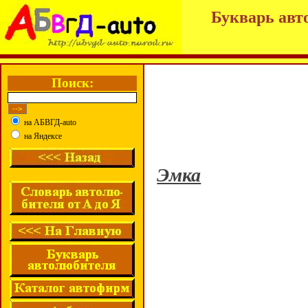
Букварь авт
Поиск:
на АБВГД-auto
на Яндексе
Эмка