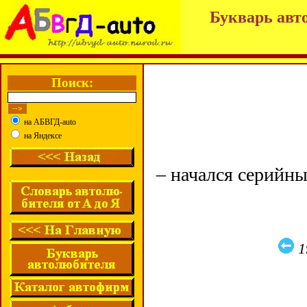
Букварь авт
Поиск:
на АБВГД-auto
на Яндексе
– начался серийн
1