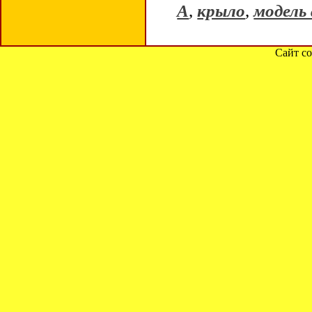
А
,
крыло
,
модель
Сайт со