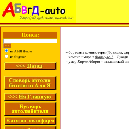
Поиск:
на АБВГД-auto
– бортовые компьютеры (Франция, ф
– чемпион мира в
Формуле-1
– Джоди 
на Яндексе
– умер
Карло Абарт
– итальянский и