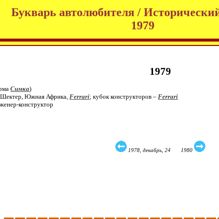
Букварь автолюбителя / Исторический
1979
1979
ирма
Симка
)
Шектер, Южная Африка,
Ferrari
; кубок конструкторов –
Ferrari
нженер-конструктор
1978, декабрь, 24 1980