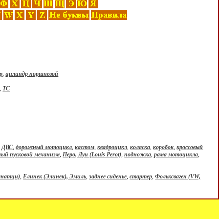
р
,
цилиндр поршневой
,
ТС
,
ДВС
,
дорожный мотоцикл
,
кастом
,
квадроцикл
,
коляска
,
коробок
,
кроссовый
ный пусковой механизм
,
Перо, Луи (Louis Perot)
,
подножка
,
рама мотоцикла
,
енатци)
,
Елинек (Элинек), Эмиль
,
заднее сиденье
,
стартер
,
Фольксваген (VW,