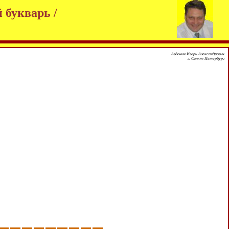
 букварь /
Авдонин Игорь Александрович
г. Санкт-Петербург