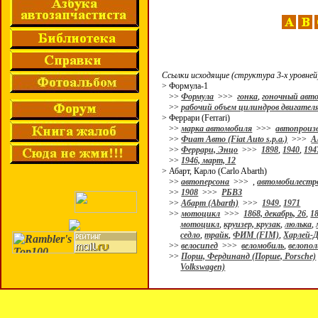
Ссылки исходящие (структура 3-х уровней
> Формула-1
>>
Формула
>>>
гонка
,
гоночный авт
>>
рабочий объем цилиндров двигател
> Феррари (Ferrari)
>>
марка автомобиля
>>>
автопроиз
>>
Фиат Авто (Fiat Auto s.p.a.)
>>>
А
>>
Феррари, Энцо
>>>
1898
,
1940
,
194
>>
1946, март, 12
> Абарт, Карло (Carlo Abarth)
>>
автоперсона
>>>
,
автомобилестр
>>
1908
>>>
РБВЗ
>>
Абарт (Abarth)
>>>
1949
,
1971
>>
мотоцикл
>>>
1868, декабрь, 26
,
1
мотоцикл
,
круизер, крузак
,
люлька
,
седло
,
трайк
,
ФИМ (FIM)
,
Харлей-Д
>>
велосипед
>>>
веломобиль
,
велопо
>>
Порш, Фердинанд (Порше, Porsche)
Volkswagen)