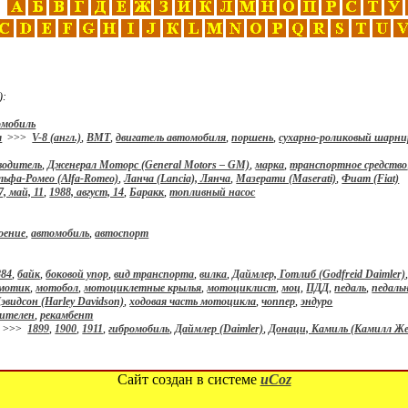
):
омобиль
я
>>>
V-8 (англ.)
,
ВМТ
,
двигатель автомобиля
,
поршень
,
сухарно-роликовый шарни
водитель
,
Дженерал Моторс (General Motors – GM)
,
марка
,
транспортное средство
льфа-Ромео (Alfa-Romeo)
,
Ланча (Lancia), Лянча
,
Мазерати (Maserati)
,
Фиат (Fiat)
7, май, 11
,
1988, август, 14
,
Баракк
,
топливный насос
оение
,
автомобиль
,
автоспорт
884
,
байк
,
боковой упор
,
вид транспорта
,
вилка
,
Даймлер, Готлиб (Godfreid Daimler)
мотик
,
мотобол
,
мотоциклетные крылья
,
мотоциклист
,
моц
,
ПДД
,
педаль
,
педаль
эвидсон (Harley Davidson)
,
ходовая часть мотоцикла
,
чоппер
,
эндуро
лителен
,
рекамбент
>>>
1899
,
1900
,
1911
,
гибромобиль
,
Даймлер (Daimler)
,
Донаци, Камиль (Камилл Ж
Сайт создан в системе
uCoz