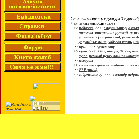
Ссылки исходящие (структура 3-х уровней
> активный контроль кузова
>>
подвеска
>>>
амортизатор
,
ампли
подвеска
,
наконечник рулевой
,
незав
управление (устройство)
,
рычаг под
упругий элемент
,
ходовая часть
,
ша
>>
крен
>>>
кренометр
>>
кузов
>>>
1985, январь, 01
,
безрамн
кузов
,
рамный кузов, рамная констр
>>
поворот
>>
системы курсовой стабилизации а
>>
ESP (англ.)
>>
гидроцилиндр
>>>
цилиндр гидрав