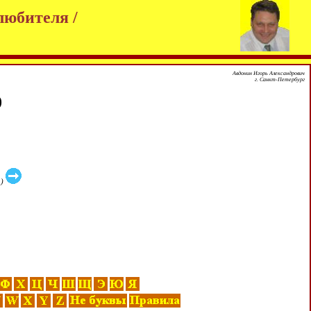
любителя /
Авдонин Игорь Александрович
г. Санкт-Петербург
)
.)