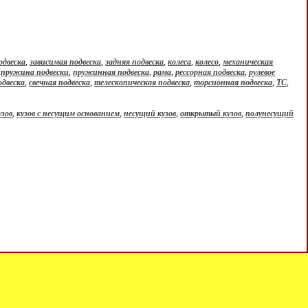
одвеска
,
зависимая подвеска
,
задняя подвеска
,
колеса
,
колесо
,
механическая
,
пружина подвески
,
пружинная подвеска
,
рама
,
рессорная подвеска
,
рулевое
одвеска
,
свечная подвеска
,
телескопическая подвеска
,
торсионная подвеска
,
ТС
,
зов
,
кузов с несущим основанием
,
несущий кузов
,
открытый кузов
,
полунесущий