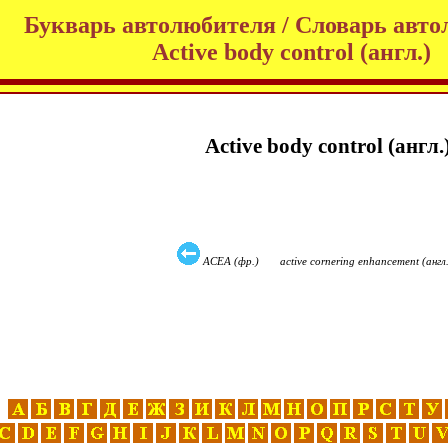
Букварь автолюбителя / Словарь авто
Active body control (англ.)
Active body control (англ.
ACEA (фр.) active cornering enhancement (англ