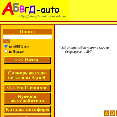
Поиск:
на АБВГД-auto
(
)
активный контроль кузова
пер
ABC
на Яндексе
Сокращение –