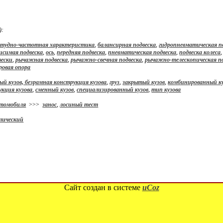
):
тудно-частотная характеристика
,
балансирная подвеска
,
гидропневматическая п
исимая подвеска
,
ось
,
передняя подвеска
,
пневматическая подвеска
,
подвеска колеса
вески
,
рычажная подвеска
,
рычажно-свечная подвеска
,
рычажно-телескопическая п
ровая опора
ый кузов, безрамная конструкция кузова
,
груз
,
закрытый кузов
,
комбинированный ку
укция кузова
,
сменный кузов
,
специализированный кузов
,
тип кузова
втомобиля
>>>
занос
,
лосиный тест
лический
Сайт создан в системе
uCoz