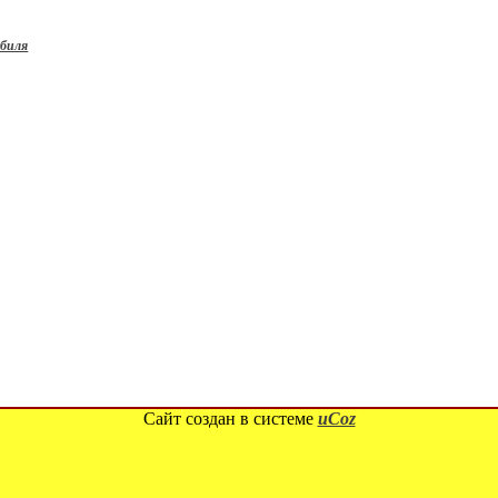
обиля
Сайт создан в системе
uCoz