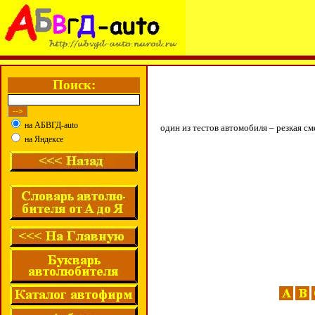
Поиск:
на АБВГД-auto
один из тестов автомобиля – резкая с
на Яндексе