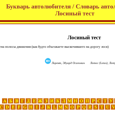
Букварь автолюбителя / Словарь авто
Лосиный тест
Лосиный тест
мена полосы движения (как будто объезжаете выскочившего на дорогу лося)
Лорент, Эдуард Осипович Лотос (Lotus), Лот