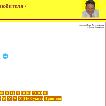
любителя /
Авдонин Игорь Александрович
г. Санкт-Петербург
ус