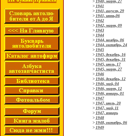
>
1940, март, 27
>
1941
>
1941, август, 29
>
1941, июнь,06
>
1942
>
1942, март, 09
>
1943
>
1944
>
1944, ноябрь, 06
>
1944, октябрь, 24
>
1945
>
1945, декабрь, 16
>
1945, декабрь, 31
>
1945, июль, 17
>
1945, март, 27
>
1946
>
1946, декабрь, 12
>
1946, май, 04
>
1946, март, 12
>
1946, январь, 01
>
1947
>
1947, июль, 20
>
1947, май, 11
>
1947, январь
>
1948
>
1948, октябрь, 06
>
1949