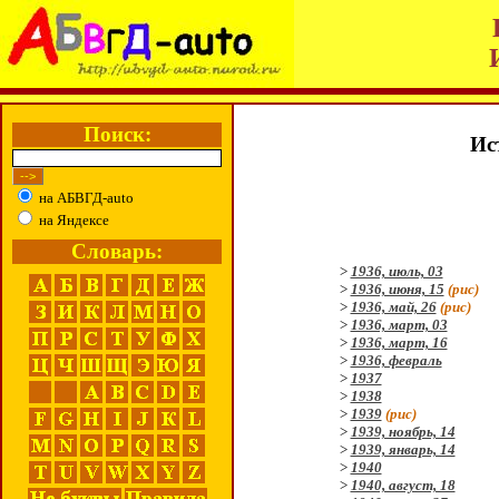
Поиск:
Ис
на АБВГД-auto
на Яндексе
Словарь:
>
1936, июль, 03
>
1936, июня, 15
(рис)
>
1936, май, 26
(рис)
>
1936, март, 03
>
1936, март, 16
>
1936, февраль
>
1937
>
1938
>
1939
(рис)
>
1939, ноябрь, 14
>
1939, январь, 14
>
1940
>
1940, август, 18