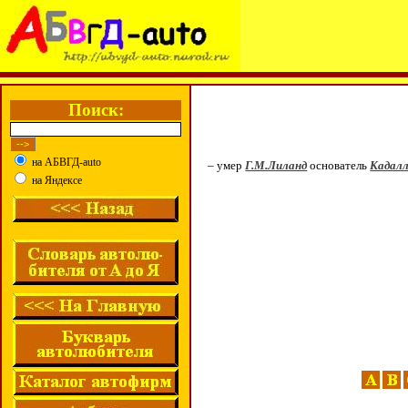
Поиск:
на АБВГД-auto
– умер
Г.М.Лиланд
основатель
Кадал
на Яндексе