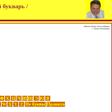
 букварь /
Авдонин Игорь Александрович
г. Санкт-Петербург