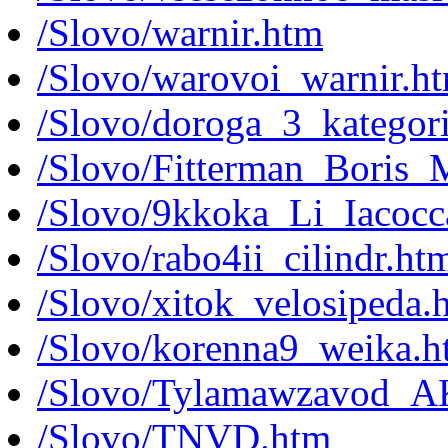
/Slovo/warnir.htm
/Slovo/warovoi_warnir.h
/Slovo/doroga_3_kategori
/Slovo/Fitterman_Boris_
/Slovo/9kkoka_Li_Iacocc
/Slovo/rabo4ii_cilindr.ht
/Slovo/xitok_velosipeda.
/Slovo/korenna9_weika.h
/Slovo/Tylamawzavod_A
/Slovo/TNVD.htm