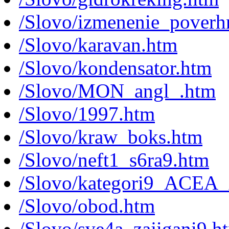
/Slovo/izmenenie_poverh
/Slovo/karavan.htm
/Slovo/kondensator.htm
/Slovo/MON_angl_.htm
/Slovo/1997.htm
/Slovo/kraw_boks.htm
/Slovo/neft1_s6ra9.htm
/Slovo/kategori9_ACEA
/Slovo/obod.htm
/Slovo/sve4a_zajigani9.h