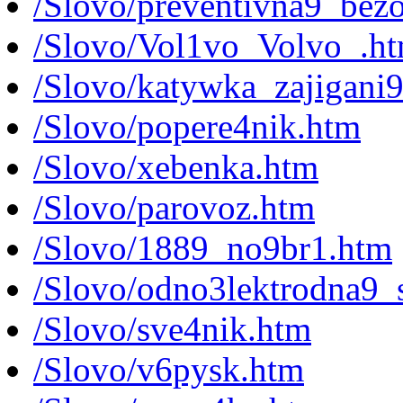
/Slovo/preventivna9_bez
/Slovo/Vol1vo_Volvo_.h
/Slovo/katywka_zajigani
/Slovo/popere4nik.htm
/Slovo/xebenka.htm
/Slovo/parovoz.htm
/Slovo/1889_no9br1.htm
/Slovo/odno3lektrodna9_
/Slovo/sve4nik.htm
/Slovo/v6pysk.htm