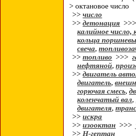
> октановое число
>>
число
>>
детонация
>>
калийное число, 
кольца поршневы
свеча
,
топливоза
>>
топливо
>>>
г
нефтяной
,
произ
>>
двигатель авт
двигатель
,
внешн
горючая смесь
,
д
коленчатый вал
,
двигателя
,
тран
>>
искра
>>
изооктан
>>>
>>
Н-гептан