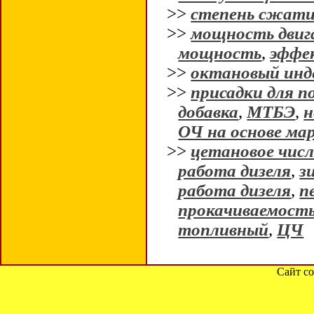
>>
степень сжат
>>
мощность двиг
мощность
,
эффе
>>
октановый инд
>>
присадки для 
добавка
,
МТБЭ
,
н
ОЧ на основе ма
>>
цетановое чис
работа дизеля
,
з
работа дизеля
,
п
прокачиваемость
топливный
,
ЦЧ
Сайт со