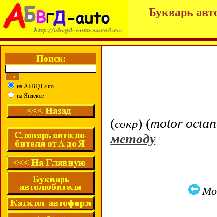
Букварь авт
Поиск:
на АБВГД-auto
на Яндексе
(
) (
motor
octa
сокр
методу
Mol