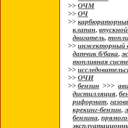
>>
ОЧМ
>>
ОЧ
>>
карбюраторный
клапан
,
впускной
двигатель
,
топли
>>
инжекторный 
датчик б/бака
,
ж
топливная сист
>>
исследовательс
>>
ОЧИ
>>
бензин
>>>
ав
дистилляция
,
бе
риформат
,
газов
крекинг-бензин
,
бензина
,
прямого
эксплуатационны