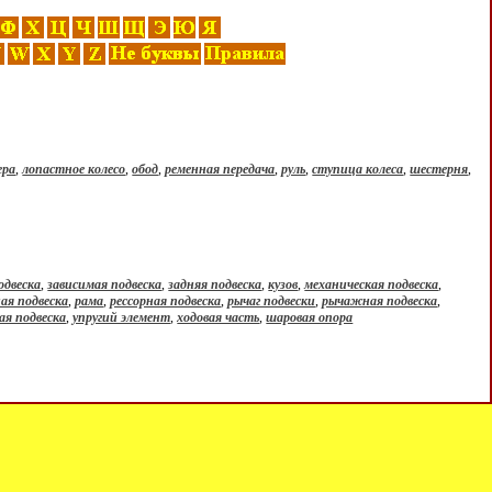
ера
,
лопастное колесо
,
обод
,
ременная передача
,
руль
,
ступица колеса
,
шестерня
,
одвеска
,
зависимая подвеска
,
задняя подвеска
,
кузов
,
механическая подвеска
,
ая подвеска
,
рама
,
рессорная подвеска
,
рычаг подвески
,
рычажная подвеска
,
ая подвеска
,
упругий элемент
,
ходовая часть
,
шаровая опора