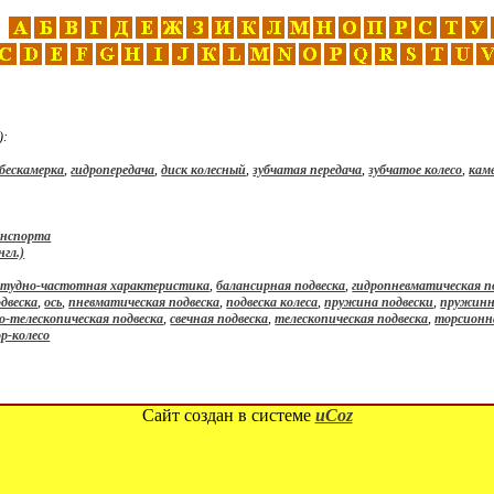
):
бескамерка
,
гидропередача
,
диск колесный
,
зубчатая передача
,
зубчатое колесо
,
кам
анспорта
нгл.)
тудно-частотная характеристика
,
балансирная подвеска
,
гидропневматическая п
двеска
,
ось
,
пневматическая подвеска
,
подвеска колеса
,
пружина подвески
,
пружинн
-телескопическая подвеска
,
свечная подвеска
,
телескопическая подвеска
,
торсионн
р-колесо
Сайт создан в системе
uCoz