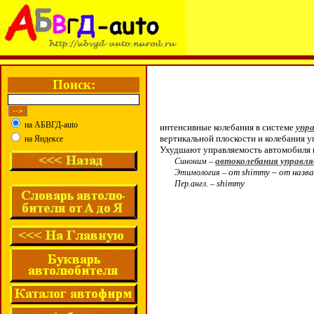
Поиск:
на АБВГД-auto
интенсивные колебания в системе
упр
вертикальной плоскости и колебания 
на Яндексе
Ухудшают управляемость автомобиля и
автоколебания управля
Синоним –
от shimmy – от назв
Этимология –
shimmy
Пер.англ. –