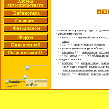
Ссылки исходящие (структура 3-х уровней
> управляемое колесо
>>
колесо
>>>
автомобильное колесо
,
шина
>>
ТС
>>>
транспортное средство
>>
рулевое управление (устройство)
>>
трицикл
>>>
автомобиль
,
вид тр
>>
4WS (англ.)
>>>
4 Wheel Steering (а
> передняя подвеска
>>
подвеска
>>>
амортизатор
,
ампли
наконечник рулевой
,
независимая по
рычажно-свечная подвеска
,
рычажно
>>
колеса
>>>
докатка
,
запаска
,
мото