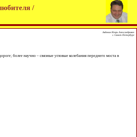
любителя /
Авдонин Игорь Александрович
г. Санкт-Петербург
роге; более научно – связные угловые колебания переднего моста в