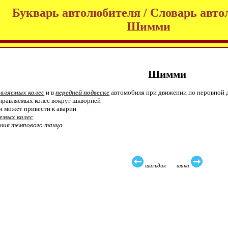
Букварь автолюбителя / Словарь авто
Шимми
Шимми
авляемых колес
и в
передней подвеске
автомобиля при движении по неровной до
управляемых колес вокруг шкворней
 может привести к аварии
емых колес
ания темпового танца
шильдик шина