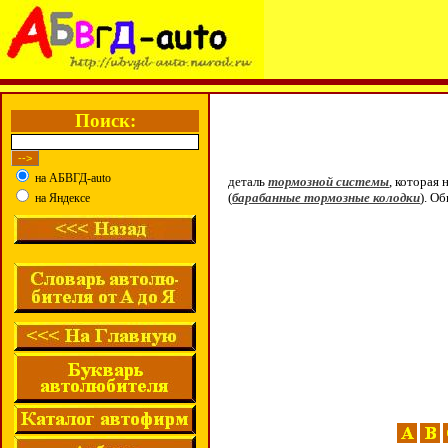
Поиск:
на АБВГД-auto
деталь
тормозной системы
, которая
(
барабанные тормозные колодки
). О
на Яндексе