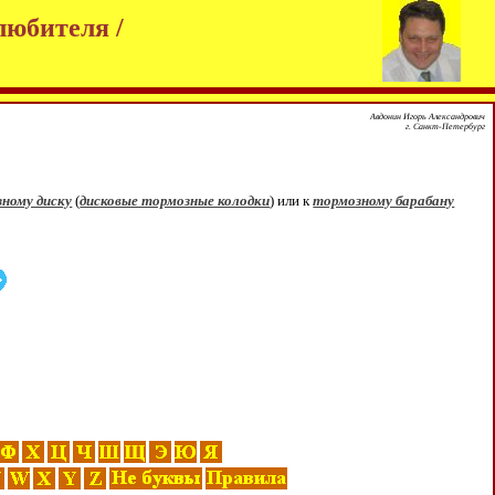
любителя /
Авдонин Игорь Александрович
г. Санкт-Петербург
ному диску
(
дисковые тормозные колодки
) или к
тормозному барабану