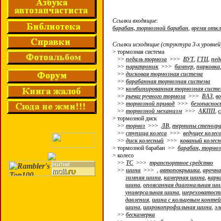
Ссылки входящие:
барабан, тормозной барабан
,
время отк
Ссылки исходящие (структура 3-х уровней
> тормозная система
>>
педаль тормоза
>>>
ВУТ
,
ГТЦ
,
пед
>>
парктроник
>>>
бампер
,
парковка
>>
дисковая тормозная система
>>
барабанная тормозная система
>>
комбинированная тормозная систе
>>
рычаг ручного тормоза
>>>
ВАЗ
,
в
>>
тормозной привод
>>>
безопасно
>>
тормозной механизм
>>>
АКПП
,
> тормозной диск
>>
тормоз
>>>
ЛВ
,
термины стеногр
>>
ступица колеса
>>>
ведущее колес
>>
диск колесный
>>>
кованый колес
> тормозной барабан >>
барабан, тормо
> колесо
>>
ТС
>>>
транспортное средство
>>
шина
>>>
,
автопокрышка
,
арочн
зимняя шина
,
камерная шина
,
карк
шина
,
опоясанная диагональная ш
универсальная шина
,
шереховатост
давления
,
шина с кольцевым конте
шина
,
широкопрофильная шина
,
эл
>>
бескамерка