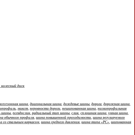
 колесный диск
всесезонная шина
,
диагональная шина
,
дождевые шины
,
дорога
,
дорожная шина
,
опрофиль
,
микст
,
неровности дороги
,
нешипованная шина
,
низкопрофильная
ь шины
,
псевдослик
,
радиальный тип шины
,
слик
,
сплошная шина
,
умная шина
,
на обычного профиля
,
шина повышенной проходимости
,
шина регулируемого
а со стальным каркасом
,
шина среднего давления
,
шина типа «РС»
,
шипованная