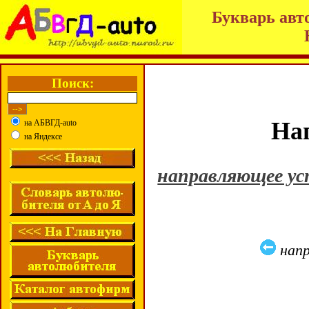
Букварь авт
Поиск:
На
на АБВГД-auto
на Яндексе
направляющее у
нап