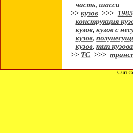
часть
,
шасси
>>
кузов
>>>
1985
конструкция куз
кузов
,
кузов с не
кузов
,
полунесущи
кузов
,
тип кузов
>>
ТС
>>>
транс
Сайт со