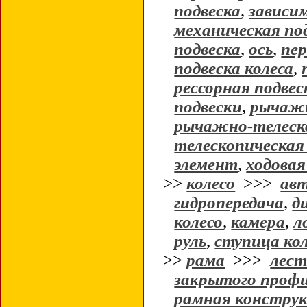
подвеска
,
зависи
механическая по
подвеска
,
ось
,
пер
подвеска колеса
,
рессорная подвес
подвески
,
рычажн
рычажно-телеско
телескопическая
элемент
,
ходовая
>>
колесо
>>>
авт
гидропередача
,
д
колесо
,
камера
,
л
руль
,
ступица ко
>>
рама
>>>
лест
закрытого проф
рамная конструк