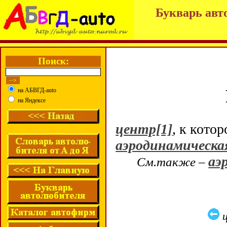
Букварь авт
Поиск:
на АБВГД-auto
на Яндексе
центр[1]
, к кото
аэродинамическа
аэ
См.также –
ц