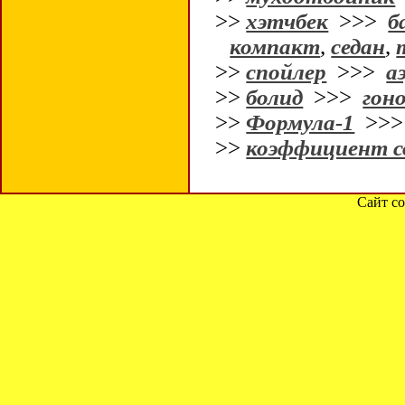
>>
хэтчбек
>>>
б
компакт
,
седан
,
>>
спойлер
>>>
а
>>
болид
>>>
гон
>>
Формула-1
>>
>>
коэффициент с
Сайт со