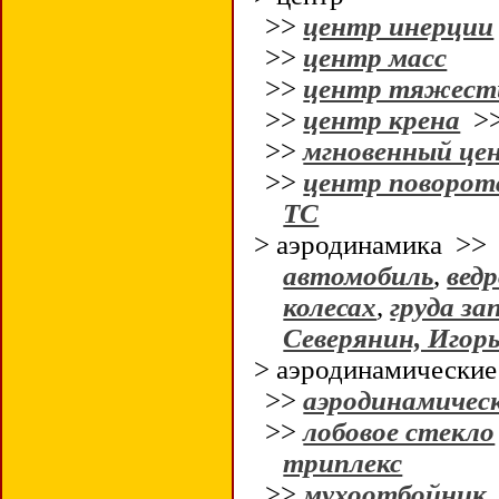
>>
центр инерции
>>
центр масс
>>
центр тяжест
>>
центр крена
>
>>
мгновенный це
>>
центр поворот
ТС
> аэродинамика >
автомобиль
,
вед
колесах
,
груда за
Северянин, Игор
> аэродинамические
>>
аэродинамичес
>>
лобовое стекло
триплекс
>>
мухоотбойник