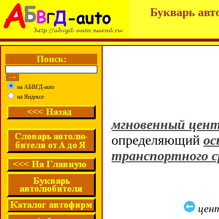
Букварь авт
Поиск:
на АБВГД-auto
на Яндексе
мгновенный цент
определяющий
ос
транспортного с
цен