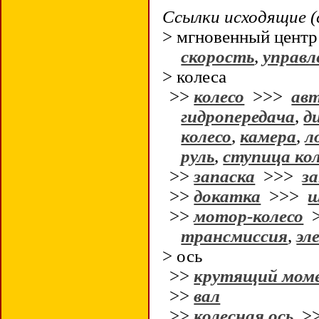
Ссылки исходящие (
> мгновенный цент
скорость
,
управл
> колеса
>>
колесо
>>>
авт
гидропередача
,
д
колесо
,
камера
,
л
руль
,
ступица ко
>>
запаска
>>>
за
>>
докатка
>>>
>>
мотор-колесо
трансмиссия
,
эл
> ось
>>
крутящий мом
>>
вал
>>
колесная ось
>