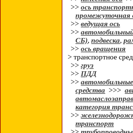
>>
ось транспортн
промежуточная 
>>
ведущая ось
>>
автомобильны
СБ)
,
подвеска
,
ра
>>
ось вращения
> транспортное сре
>>
груз
>>
ПДД
>>
автомобильны
средства
>>>
ав
автомаслозапра
категория транс
>>
железнодорож
транспорт
>>
трубопроводны