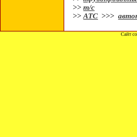
>>
т/с
>>
АТС
>>>
авто
Сайт со