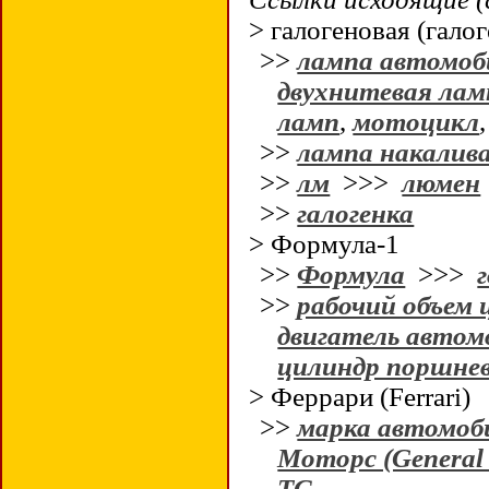
> галогеновая (гало
>>
лампа автомоб
двухнитевая лам
ламп
,
мотоцикл
>>
лампа накалив
>>
лм
>>>
люмен
>>
галогенка
> Формула-1
>>
Формула
>>>
>>
рабочий объем 
двигатель автом
цилиндр поршне
> Феррари (Ferrari)
>>
марка автомоб
Моторс (General
ТС