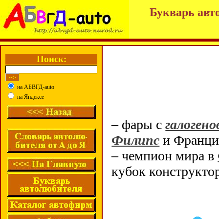
Букварь авт
Поиск:
на АБВГД-auto
на Яндексе
– фары с
галоген
Филипс
и Франци
– чемпион мира в
кубок конструкто