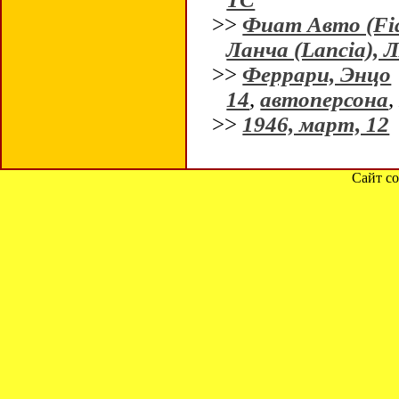
>>
Фиат Авто (Fiat
Ланча (Lancia), 
>>
Феррари, Энцо
14
,
автоперсона
>>
1946, март, 12
Сайт со